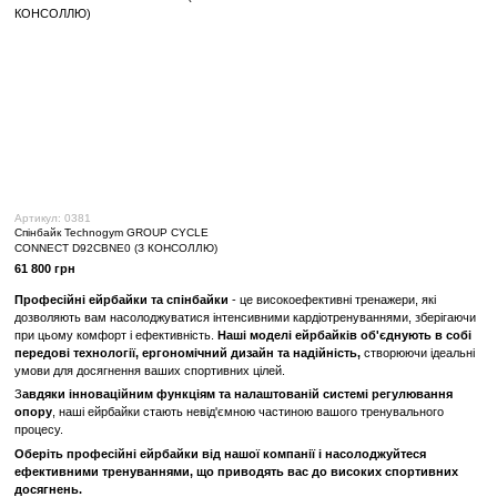
Артикул: 0082
Артикул: 0083
Професійний спінбайк сайкл-тренажер
Професійний спінбайк с
BODY BIKE CLASSIC SUPREME
Life Fitness GX
30 900 грн
51 500 грн