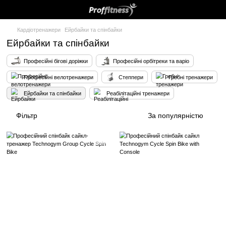
Кардіотренажери
Ейрбайки та спінбайки
Ейрбайки та спінбайки
Професійні бігові доріжки
Професійні орбітреки та в
Професійні велотренажери
Степпери
Греб
Ейрбайки та спінбайки
Реабілітаційні тренажери
Фільтр
За попул