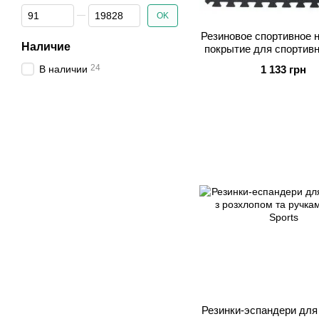
От Цена, грн
До Цена, грн
OK
Резиновое спортивное 
Наличие
покрытие для спортивн
детской площадки. Без
24
В наличии
1 133 грн
ЧЕРНОЕ. 100х100х
профессиональный Apu
Резинки-эспандери для