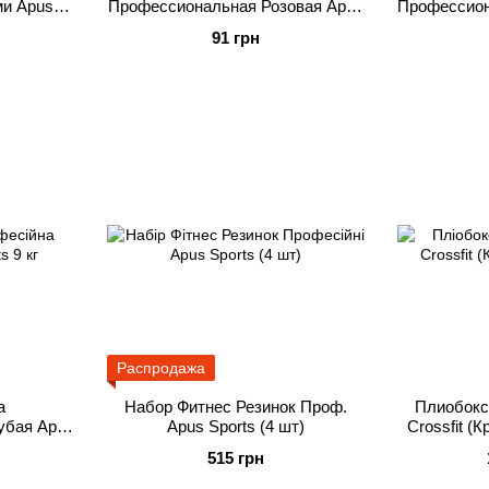
ми Apus
Профессиональная Розовая Apus
Профессион
Sports 7 кг
S
91 грн
Распродажа
а
Набор Фитнес Резинок Проф.
Плиобокс 
убая Apus
Apus Sports (4 шт)
Crossfit (
515 грн