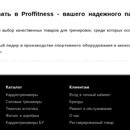
ать в Proffitness - вашего надежного 
выбор качественных товаров для тренировок, среди которых ос
ный лидер в производстве спортивного оборудования и аксес
е.
йдете все необходимое для комфортных и эффективных тренирово
ы, напольные покрытия и многое другое.
но Apus Sports?
антированное качество. Все продукты изготовлены из высокок
Каталог
Клиентам
Кардиотренажеры
Вход в личный кабинет
ссортимент позволяет каждому найти идеальный вариант для 
Силовые тренажеры
Бренды
ательно выбираем только лучшие продукты для наших клиенто
Тяжелая атлетика
Ремонт и обслуживание
Фитнес и аэробика
О нас
чить вас всем необходимым
для достижения ваших спортивных ам
Кардиотренажеры БУ
Реставрированный товар
цели на потом!