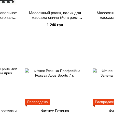
напольное
Массажный ролик, валик для
Массажны
ого зала,
массажа спины (йога ролл
массажа
 запаха,
массажер для спины, шеи, ног)
массажер 
1 246 грн
1 см
Apus Sports Голубой
Apus Sport
s Sports
Распродажа
Распродаж
 розтяжки
Фитнес Резинка
Фи