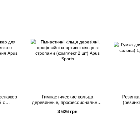
ренажер
Гимнастические кольца
Резинка
R с
деревянные, профессиональные
(резинк
нарного
спортивные кольца со стропами
Крас
3 626 грн
orts
(комплект 2 шт) Apus Sports