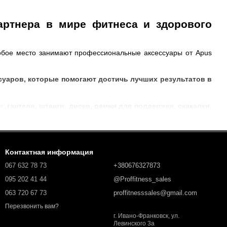
партнера в мире фитнеса и здорового
обое место занимают профессиональные аксессуары от Apus
суаров, которые помогают достичь лучших результатов в
к:
гантели, штанги, диски, ремни для поддержки, скакалки,
ачественных материалов, обеспечивающих долговечность и
Контактная информация
067 632 78 73
+380676327873
своих потреб и целей.
095 202 41 44
@Proffitness_sales
в.
063 720 67 73
proffitnesssales@gmail.com
биций и максимального комфорта во время тренировок.
Перезвонить вам?
г. Ивано-Франковск, ул.
Левинского 3а