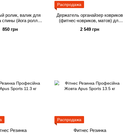
Распродажа
й ролик, валик для
Держатель органайзер ковриков
 спины (йога ролл
(фитнес-ковриков, матов) для
для спины, шеи, ног)
йоги Настенный Apus Sports
850 грн
2 549 грн
s Голубой, Розовый 45
см
а
Распродажа
тнес Резинка
Фитнес Резинка