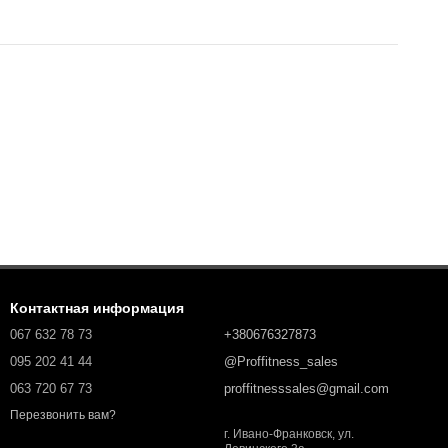
Контактная информация
067 632 78 73
+380676327873
095 202 41 44
@Proffitness_sales
063 720 67 73
proffitnesssales@gmail.com
Перезвонить вам?
г. Ивано-Франковск, ул.