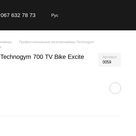
067 632 78 73
Рус
енажеры
Профессиональные велотренажеры Technogym
e
echnogym 700 TV Bike Excite
Артикул
0059