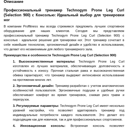
Быстрый заказ
Войти
для отображения накопительной скидки
%
В избранное
К сравн
Описание
Профессиональный тренажер Technogym Pron
(Selection 900) с Консолью: Идеальный выбор для
ног
В компании Proffitness мы всегда стремимся предложить лучш
оборудование для наших клиентов. Сегодня мы п
профессиональный тренажер Technogym Prone Leg Curl (Sel
консолью - идеальное решение для тренировки ног. Этот трена
себе новейшие технологии, эргономичный дизайн и удобство в 
что делает его незаменимым для любого тренажерного зала.