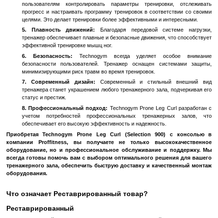
Преимущества и особенности Technogym Prone Leg Curl (Selec
1. Высококачественные материалы:
Technogym Pro
изготовлен из лучших материалов, обеспечивающих до
устойчивость к износу. Прочная стальная рама и высок
обивка гарантируют, что тренажер выдержит интенсивное
на протяжении многих лет.
2. Эргономичный дизайн:
Тренажер разработан с учетом
особенностей пользователя. Эргономичные подушки и 
обеспечивают комфорт во время тренировок, снижая
перегрузок.
3. Регулируемые параметры:
Technogym Prone Leg Curl и
уровней настройки, что позволяет адаптировать 
индивидуальные потребности каждого пользователя. Э
подходящим как для новичков, так и для профессиональных
4. Инновационная консоль:
Встроенная консол
пользователям контролировать параметры тренировки
прогресс и настраивать программу тренировок в соответс
целями. Это делает тренировки более эффективными и инт
5. Плавность движений:
Благодаря передовой систе
тренажер обеспечивает плавные и безопасные движения, чт