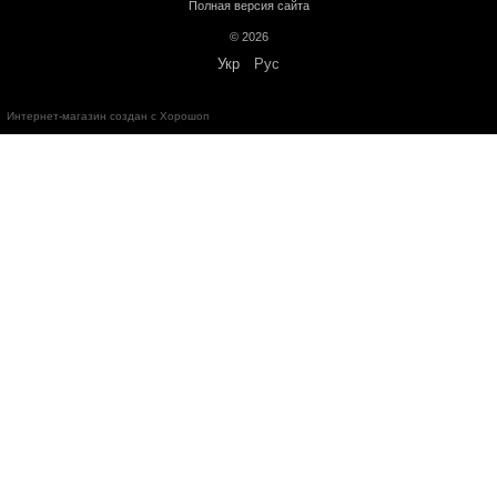
Больше информации о доставке
Предоплата
Кредит
Гарантия от магазина:
Кардиотренажеры
– 12 месяцев;
Силовое оборудование
– 12 месяцев;
Аксессуары
– от 3 до 36 месяцев.
Обмен и возврат в течение
14 дней
с момента покупки в соответс
Украины "О защите прав потребителей"
Бесплатная консультация по телефону:
+38(067)632-78-73