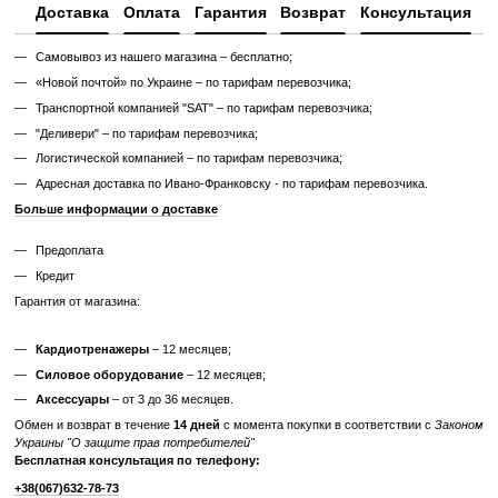
✔ Без полной диагностики
✔ Возможны царапины, потертости, следы эксплуатации
✔ Неизвестный остаточный ресурс
✔ Гарантия 3 месяца
Цена такого тренажера ниже, но есть риск непредвиденных поломо
дополнительных затрат.
Узнайте, как мы реставрируем тренажеры?
Характеристики
Производитель
Technogym
Вес грузового блока,
65; 95
кг
Отзывы