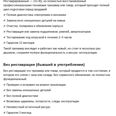
эффективной тренировке мышц ног.
6. Безопасность:
Technogym всегда уделяет особ
безопасности пользователей. Тренажер оснащен сист
минимизирующими риск травм во время тренировок.
7. Современный дизайн:
Современный и стильный 
тренажера станет украшением любого тренажерного зала, п
статус и престиж.
8. Профессиональный подход:
Technogym Prone Leg Cur
учетом потребностей профессиональных тренажерны
обеспечивает его высокую эффективность и надежность.
Приобретая Technogym Prone Leg Curl (Selection 900) 
компании Proffitness, вы получаете не только высоко
оборудование, но и профессиональное обслуживание и п
всегда готовы помочь вам с выбором оптимального решен
тренажерного зала, обеспечить быструю доставку и качест
оборудования.
Что означает Реставрированный товар?
Реставрированный