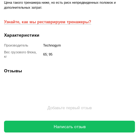
Реставрированный — это б/у, но полностью восстановленный
профессиональными техниками тренажер или товар, который про
цикл подготовки перед продажей:
✔ Полная диагностика электроники и механики
✔ Замена всех изношенных деталей на новые
✔ Очистка, полировка и обновление корпуса
✔ Реставрация или замена подшипников, ремней, амортизаторов
✔ Тестирование под погрузкой в ​​течение 2–3 часов
✔ Гарантия 12 месяцев
Такой тренажер выглядит и работает как новый, но стоит в несколь
дешевле, сохраняя полную функциональность и ресурс эксплуата
Без реставрации (
бывший в употреблении
)
Без реставрации это тренажер или товар, который продается в том
котором его сняли с зала или склада. Без сервисного обновления,
функциональный.
✔ Проверен и исправен на момент реализации
✔ Без замены изношенных деталей