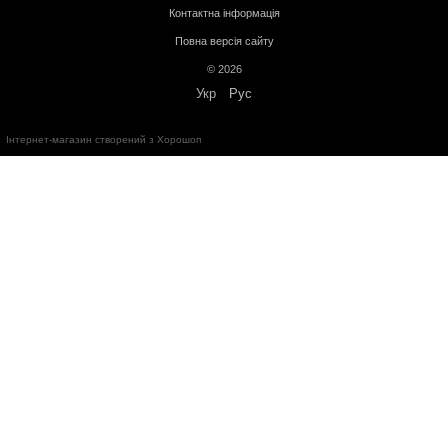
"Делівері" - по тарифам перевізника;
Логістичною компанією - по тарифам перевізника;
Адресна доставка по Івано-Франківську - по тарифам перевізни
Більше інформації про доставку
Передплата
Кредит
Гарантія від магазину:
Кардіотренажери
- 12 місяців;
Силове обладнання
- 12 місяців;
Аксесуари
- від 3 до 36 місяців.
Обмін та повернення протягом
14 днів
з моменту покупки відповід
України
"
Про захист прав споживачів
"
Безкоштовна консультація за телефоном:
+38(067)632-78-73