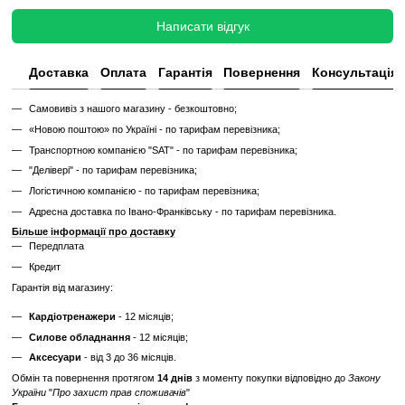
функціональний.
✔
Перевірений та справний на момент реалізації
✔
Без заміни зношених деталей
✔
Без повної діагностики
✔
Можливі подряпини, потертості, сліди експлуатації
✔
Невідомий залишковий ресурс
✔
Гарантія 3 місяці
Ціна такого тренажера нижча, але є ризик непередбачених поломок
витрат.
Дізнайтесь як ми реставруємо тренажери?
Характеристики
Виробник
Technogym
Вага вантажного
125
блоку, кг