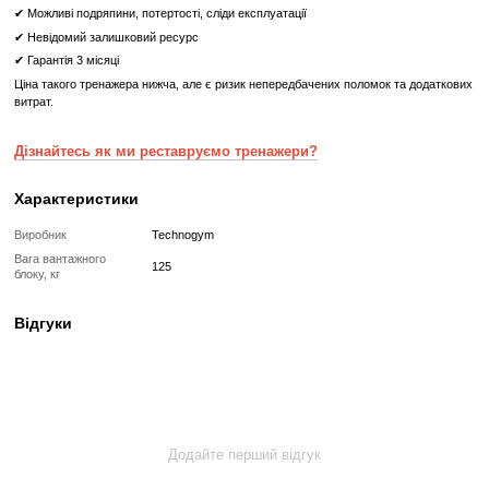
Що означає Реставрований товар?
Реставрований
Реставрований— це вживаний, але повністю відновлений професій
тренажер або товар, який проходить повний цикл підготовки перед
✔
Повна діагностика електроніки та механіки
✔
Заміна всіх зношених деталей на нові
✔
Очищення, полірування та оновлення корпусу
✔
Реставрація або заміна підшипників, ременів, амортизаторів
✔
Тестування під навантаженням протягом 2–3 годин
✔
Гарантія 12 місяців
Такий тренажер виглядає та працює як новий, але коштує в кілька 
зберігаючи повну функціональність і ресурс експлуатації.
Без реставрації (просто вживаний)
Без реставрації — це тренажер або товар, який продається у тому с
його зняли з залу чи складу. Без сервісного відновлення, але повні