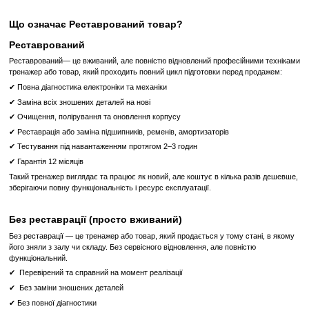
тренування більш ефективними, а також дозволяє користувачам
своїм прогресом у режимі реального часу.
Легке налаштування:
Простота в налаштуванні тренажера під
параметри користувача робить його доступним для ш
спортсменів.
Купівля професійного обладнання в Proffitness:
Обираючи спортивне обладнання в Proffitness, ви отриму
високоякісний продукт, але й безліч додаткових переваг:
Гарантія якості:
Ми працюємо тільки з перевіреними ви
гарантує високу якість та довговічність нашого обладнання.
Індивідуальний підхід:
Наші фахівці допоможуть вам об
обладнання, виходячи з ваших потреб та можливостей.
Сервісне обслуговування:
Ми надаємо професійн
обслуговування, що включає монтаж, налаштування та ремонт
Швидка доставка:
Ми забезпечуємо швидку та зручну доста
всій Україні.
Зробіть свій вибір на користь професійного тренаже
Technogym Total Abdominal (Selection 900) з консоллю 
ефективність своїх тренувань разом з Proffitness!