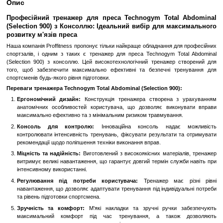
Замовити швидко
Увійти
для відображення накопичувальної знижки
%
До обраного
Порівн
Опис
Професійний тренажер для преса Technogym Tota
(Selection 900) з Консоллю: Ідеальний вибір для м
розвитку м'язів преса
Наша компанія Proffitness пропонує тільки найкраще обладнання 
спортзалів, і одним з таких є тренажер для преса Technogym T
(Selection 900) з консоллю. Цей високотехнологічний тренажер
того, щоб забезпечити максимально ефективні та безпечні т
спортсменів будь-якого рівня підготовки.
Переваги тренажера Technogym Total Abdominal (Selection 900