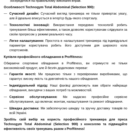
Ергономічний дизайн:
Конструкція тренажера створена 
анатомічних особливостей користувача, що дозволяє вико
максимально ефективно та з мінімальним ризиком травмуванн
Консоль для контролю:
Інноваційна консоль нада
контролювати інтенсивність тренувань, фіксувати результати
рекомендації щодо поліпшення техніки виконання вправ.
Міцність та надійність:
Виготовлений з високоякісних матері
витримує великі навантаження, що гарантує довгий термін слу
інтенсивному використанні.
Регулювання під потреби користувача:
Тренажер має
навантаження, що дозволяє адаптувати тренування під індивід
та рівень підготовки спортсмена.
Зручність та комфорт:
М'які накладки та зручні ручки
максимальний комфорт під час тренування, а тако
зосередитися на правильному виконанні вправ.
Особливості Technogym Total Abdominal (Selection 900):
Сучасний дизайн:
Сучасний вигляд тренажера не тільки пр
але й ідеально вписується в інтер'єр будь-якого спортзалу.
Технологічні інновації:
Використання передових техно