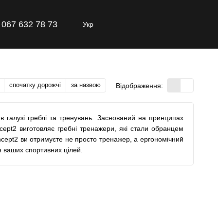
067 632 78 73
Укр
спочатку дорожчі
за назвою
Відображення:
в галузі греблі та тренувань. Заснований на принципах
ncept2 виготовляє гребні тренажери, які стали обранцем
oncept2 ви отримуєте не просто тренажер, а ергономічний
я ваших спортивних цілей.