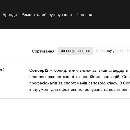
Бренди
Ремонт та обслуговування
Про нас
Реставрований товар
за популярністю
спочатку дешевше
Сортування:
Concept2
– бренд, який визначає вищі стандарти 
неперевершеної якості та постійних інновацій, Co
професіоналів та спортсменів світового класу. З C
інструмент для ефективних тренувань та досягненн