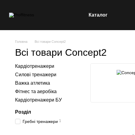
Каталог
Перейти до основного контенту
Головна
Всі товари Concept2
Всі товари Concept2
Кардіотренажери
Силові тренажери
Важка атлетика
Фітнес та аеробіка
Кардіотренажери БУ
Розділ
1
Гребні тренажери