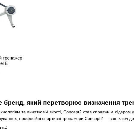
й тренажер
el Е
н
е бренд, який перетворює визначення тре
хнологіям та винятковій якості, Concept2 став справжнім лідером 
енуваннях, професійні спортивні тренажери Concept2 — ваш ключ до
сть: