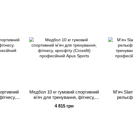
портивний
Медбол 10 кг гумовий спортивний
М'яч Slam
фітнесу,
м'яч для тренування, фітнесу,
рельєфн
офесійний
кросфіту (Crossfit) професійний
тренуван
4 815 грн
Apus Sports
професій