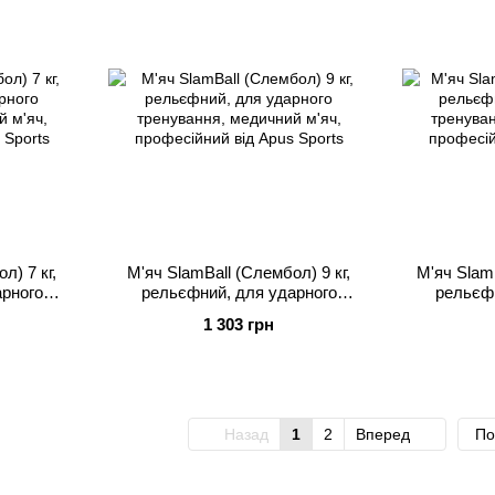
л) 7 кг,
М'яч SlamBall (Слембол) 9 кг,
М'яч SlamB
арного
рельєфний, для ударного
рельєфн
й м'яч,
тренування, медичний м'яч,
тренуван
1 303 грн
 Sports
професійний від Apus Sports
професій
Назад
1
2
Вперед
По