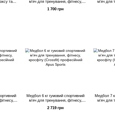
оксу та
м'яч для тренування, фітнесу,
м'яч для 
gym
кросфіту (Crossfit) професійний
кросфіту (
1 700 грн
Apus Sports
портивний
Медбол 6 кг гумовий спортивний
Медбол 7 к
фітнесу,
м'яч для тренування, фітнесу,
м'яч для 
офесійний
кросфіту (Crossfit) професійний
кросфіту (
2 719 грн
Apus Sports