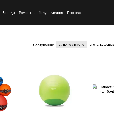
Бренди
Ремонт та обслуговування
Про нас
Реставрований товар
за популярністю
спочатку деше
Сортування: