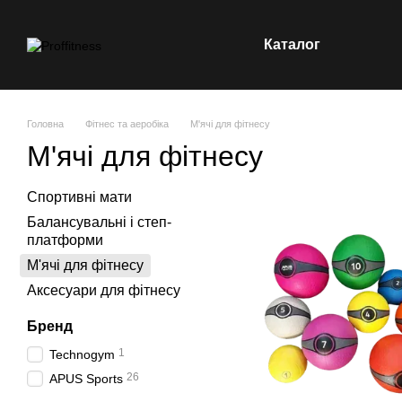
Перейти до основного контенту
Каталог
Головна
Фітнес та аеробіка
М'ячі для фітнесу
М'ячі для фітнесу
Спортивні мати
Балансувальні і степ-
платформи
М'ячі для фітнесу
Аксесуари для фітнесу
Бренд
1
Technogym
26
APUS Sports