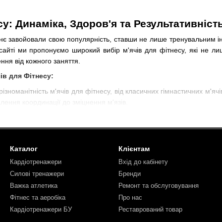
су: Динаміка, Здоров'я та Результативніст
ннє завойовали свою популярність, ставши не лише тренувальним і
сайті ми пропонуємо широкий вибір м'ячів для фітнесу, які не л
ння від кожного заняття.
ів для Фітнесу:
ізноманітність м'ячів для фітнесу, від класичних гімнастичних м'я
алення координації до зміцнення м'язів.
сть:
 фітнесу активізує рухову активність та поліпшує динаміку тренув
фективних результатів.
Каталог
Клієнтам
а:
Кардіотренажери
Вхід до кабінету
 розроблені з урахуванням зручності та ергономіки. Тривалий те
Силові тренажери
Бренди
 відчувати комфорт під час тренувань.
Важка атлетика
Ремонт та обслуговування
Фітнес та аеробіка
Про нас
ційні М'ячі:
Кардіотренажери БУ
Реставрований товар
ключає медичні та реабілітаційні м'ячі, призначені для віднов