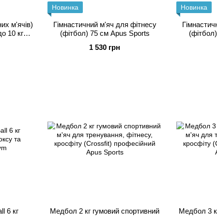
Новинка
Новинка
их м'ячів)
Гімнастичний м'яч для фітнесу
Гімнастич
до 10 кг
(фітбол) 75 см Apus Sports
(фітбол)
сійні від
1 530 грн
l 6 кг
Медбол 2 кг гумовий спортивний
Медбол 3 к