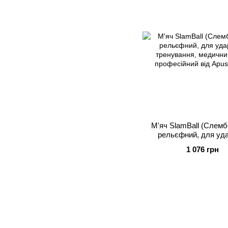
М'яч SlamBall (Слембо
рельєфний, для уд
тренування, медични
1 076 грн
професійний від Apus