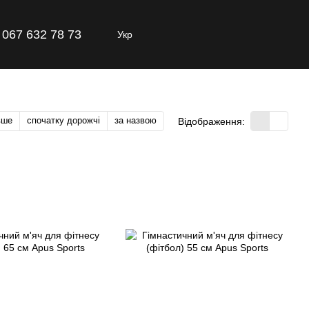
067 632 78 73
Укр
вше
спочатку дорожчі
за назвою
Відображення: