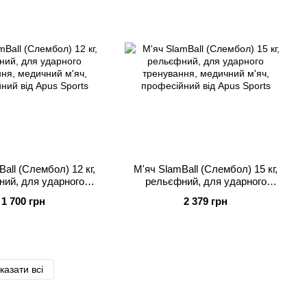
all (Слембол) 12 кг,
М'яч SlamBall (Слембол) 15 кг,
ий, для ударного
рельєфний, для ударного
ня, медичний м'яч,
тренування, медичний м'яч,
1 700 грн
2 379 грн
ний від Apus Sports
професійний від Apus Sports
казати всі