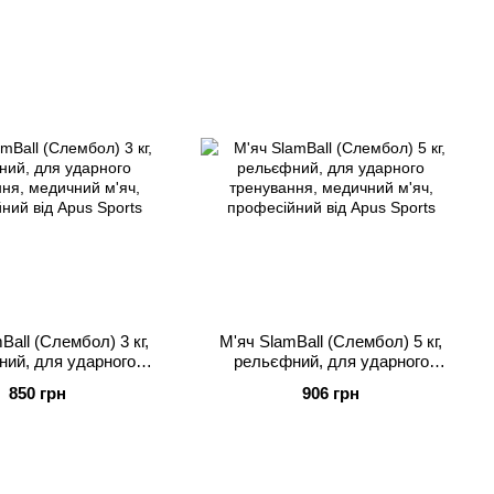
Ball (Слембол) 3 кг,
М'яч SlamBall (Слембол) 5 кг,
ий, для ударного
рельєфний, для ударного
ня, медичний м'яч,
тренування, медичний м'яч,
850 грн
906 грн
ний від Apus Sports
професійний від Apus Sports