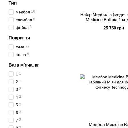
Тип
16
медбол
Набір Медболів (медичн
8
Medicine Ball від 1 кг 
слембол
гімнастичні м'ячі профе
3
фітбол
25 750 грн
Apus Sports
Покриття
22
гума
5
шкіра
Вага м'яча, кг
1
1
1
2
2
3
2
4
2
5
3
6
2
7
Медбол Medicine Bal
2