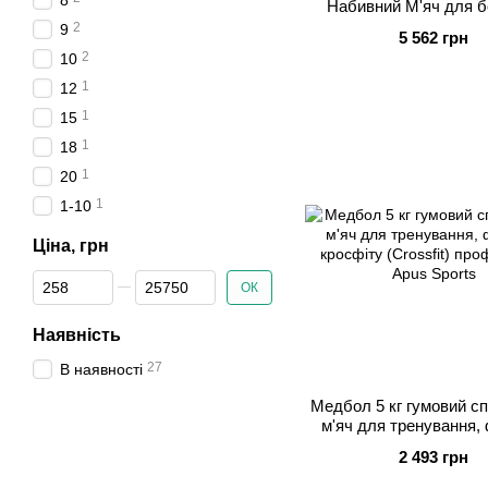
8
Набивний М'яч для б
фітнесу Techno
2
9
5 562 грн
2
10
1
12
1
15
1
18
1
20
1
1-10
Ціна, грн
Від Ціна, грн
До Ціна, грн
ОК
Наявність
27
В наявності
Медбол 5 кг гумовий с
м'яч для тренування, 
кросфіту (Crossfit) пр
2 493 грн
Apus Sports