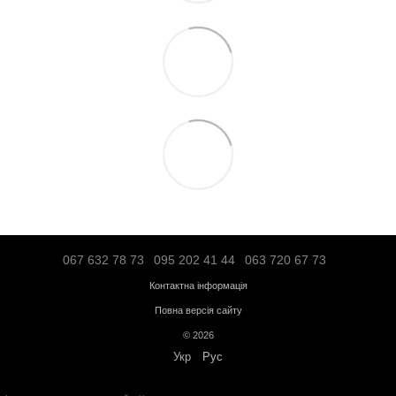
«Новою поштою» по Україні - по тарифам перевізника;
Транспортною компанією "SAT" - по тарифам перевізника;
"Делівері" - по тарифам перевізника;
Логістичною компанією - по тарифам перевізника;
Адресна доставка по Івано-Франківську - по тарифам перевізни
Більше інформації про доставку
Передплата
Кредит
Гарантія від магазину:
Кардіотренажери
- 12 місяців;
Силове обладнання
- 12 місяців;
Аксесуари
- від 3 до 36 місяців.
Обмін та повернення протягом
14 днів
з моменту покупки відповід
України
"
Про захист прав споживачів
"
Безкоштовна консультація за телефоном:
+38(067)632-78-73