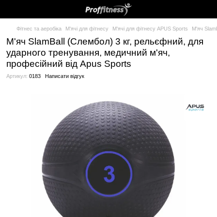
Фітнес та аеробіка
М'ячі для фітнесу
М'ячі для фітнесу APUS 
М'яч SlamBall (Слембол) 3 кг, рельєфн
ударного тренування, медичний м'яч,
професійний від Apus Sports
Артикул:
0183
Написати відгук