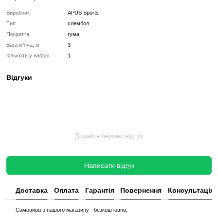
для надійного захоплення навіть під час інтенсивних тренувань.
Розвиток сили та витривалості:
Тренування з Слемболо
розвивати силу, витривалість та координацію рухів.
Переваги використання Слембола:
Функціональні тренування:
Слембол дозволяє вам викон
вправ, включаючи метання на землю, кидки і скручування.
Зміцнення м'язів:
Регулярні тренування зі Слемболом спри
м'язів тулуба, рук і ніг.
Різноманіття вправ:
Слембол можна використовувати як самос
поєднанні з іншими вправами.
Придбайте Слембол 3 кг від Apus Sports і додайте 
різноманітні вправи до своєї тренувальної програми!
Характеристики
Виробник
APUS Sports
Тип
слембол
Покриття
гума