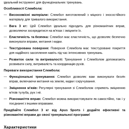
Увійти
для відображення накопичувальної знижки
%
До обраного
Порівн
Опис
Слембол 3 кг від Apus Sports
Слембол - це унікальний тренажер, який дозволяє різноманітит
зміцнити м'язи всього тіла. Представляємо вам Слембол від 
ідеальний інструмент для функціональних тренувань.
Особливості Слембола:
Високоякісні матеріали:
Слембол виготовлений з міцного і
матеріалу для тривалого використання.
Вага 3 кг:
Цей Слембол ідеально підходить для різнома
дозволяючи зосередитися на м'язах і зміцнити їх.
Еластичність та безпека:
Слембол має еластичність, що доз
виконувати вправи, метання і кидки.
Текстурована поверхня:
Поверхня Слембола має текстуро