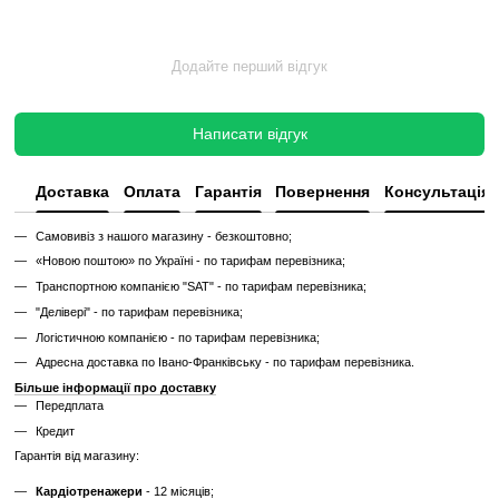
✔
Без повної діагностики
✔
Можливі подряпини, потертості, сліди експлуатації
✔
Невідомий залишковий ресурс
✔
Гарантія 3 місяці
Ціна такого тренажера нижча, але є ризик непередбачених поломок
витрат.
Дізнайтесь як ми реставруємо тренажери?
Характеристики
Виробник
Life Fitness
Тип спортивного
Професійне
обладнання
Дисплей
Cенсорний
Система
електромагнітна
навантаження
Привід маховик
задній