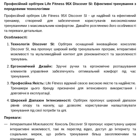
Замовити швидко
Увійти
для відображення накопичувальної знижки
%
До обраного
Порівн
Опис
Професійний орбітрек Life Fitness 95X Discover SI: Ефективн
передовими технологіями
Професійний орбітрек Life Fitness 95X Discover SI - це надійни
тренажер, створений для забезпечення користувачів ви
тренуваннями з максимальним комфортом. Давайте розглянемо йо
та переваги детальніше.
Особливості:
Технологія Discover SI:
Орбітрек оснащений інноваці
Discover SI, яка пропонує широкий вибір тренувальних програ
можливості та мультимедійний контент для різноманітності т