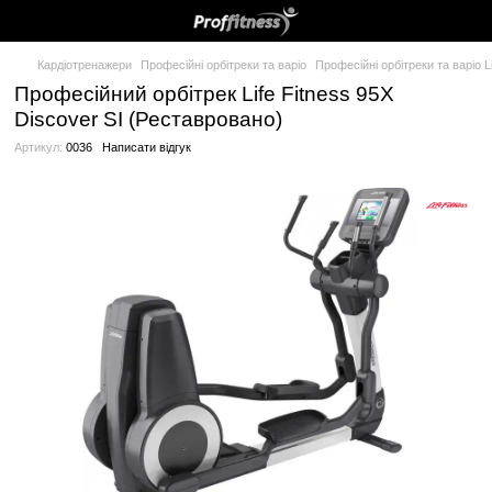
Кардіотренажери
Професійні орбітреки та варіо
Професійні орб
Професійний орбітрек Life Fitness 95
Discover SI (Реставровано)
Артикул:
0036
Написати відгук