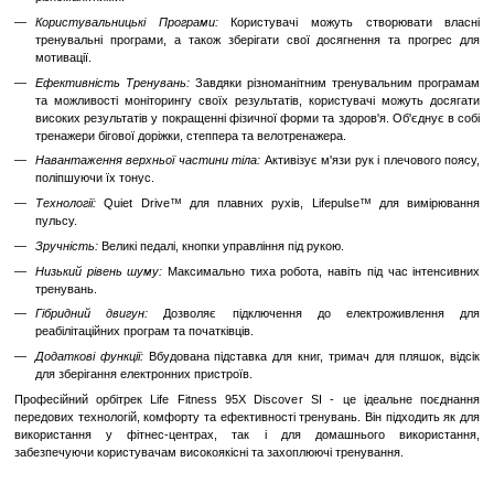
тренувань.
Ергономічний Дизайн:
Зручні ручки та ергономічне
елементів управління забезпечують оптимальний ком
тренування.
Професійна Якість:
Life Fitness відомий своєю високою якістю
Тренажери цього бренду призначені для інтенсивного в
довговічні в експлуатації.
Широкий Діапазон Інтенсивності:
Орбітрек пропонує ши
рівнів опору та нахилу, що дозволяє користувачам н
тренування під свої потреби та цілі.
Переваги:
Інтерактивні Можливості:
Консоль Discover SI пропонує кори
інтерактивні можливості, такі як перегляд відео, доступ д
соціальних мереж, що робить тренування більш зах
різноманітними.
Користувальницькі Програми:
Користувачі можуть створ
тренувальні програми, а також зберігати свої досягнення 
мотивації.
Ефективність Тренувань:
Завдяки різноманітним тренуваль