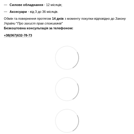
Максимальна
51 см
довжина кроку
Максимальна вага
181
користувача, кг
Живлення
від мережі 220В
Бездротові технології
WiFi, Bluetooth
Габарити, см (Д x Ш
224 x 78 x 165
x В)
Вага тренажера, кг
195
Відгуки
Додайте перший відгук