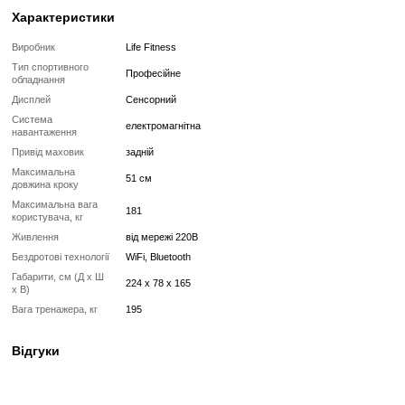
Реставрований— це вживаний, але повністю відновлений професій
тренажер або товар, який проходить повний цикл підготовки перед
✔
Повна діагностика електроніки та механіки
✔
Заміна всіх зношених деталей на нові
✔
Очищення, полірування та оновлення корпусу
✔
Реставрація або заміна підшипників, ременів, амортизаторів
✔
Тестування під навантаженням протягом 2–3 годин
✔
Гарантія 12 місяців
Такий тренажер виглядає та працює як новий, але коштує в кілька 
зберігаючи повну функціональність і ресурс експлуатації.
Без реставрації (просто вживаний)
Без реставрації — це тренажер або товар, який продається у тому с
його зняли з залу чи складу. Без сервісного відновлення, але повні
функціональний.
✔
Перевірений та справний на момент реалізації
✔
Без заміни зношених деталей