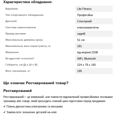
та можливості моніторингу своїх результатів, користувачі м
високих результатів у покращенні фізичної форми та здоров'я. 
тренажери бігової доріжки, степпера та велотренажера.
Навантаження верхньої частини тіла:
Активізує м'язи рук і п
поліпшуючи їх тонус.
Технології:
Quiet Drive™ для плавних рухів, Lifepulse™ дл
пульсу.
Зручність:
Великі педалі, кнопки управління під рукою.
Низький рівень шуму:
Максимально тиха робота, навіть під ч
тренувань.
Гібридний двигун:
Дозволяє підключення до електро
реабілітаційних програм та початківців.
Додаткові функції:
Вбудована підставка для книг, тримач для 
для зберігання електронних пристроїв.
Професійний орбітрек Life Fitness 95X Discover SI - це ідеа
передових технологій, комфорту та ефективності тренувань. Він п
використання у фітнес-центрах, так і для домашнього в
забезпечуючи користувачам високоякісні та захоплюючі тренуванн