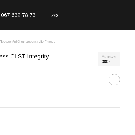
067 632 78 73
Укр
Професійні бігові доріжки Life Fitness
ess CLST Integrity
Артикул
0007