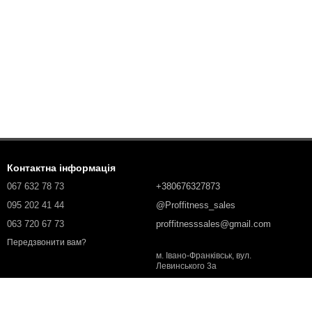
Контактна інформація
067 632 78 73
+380676327873
095 202 41 44
@Proffitness_sales
063 720 67 73
proffitnesssales@gmail.com
Передзвонити вам?
м. Івано-Франківськ, вул.
Левинського 3а
Мапа проїзду