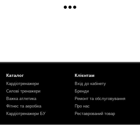
Каталог
Клієнтам
Кардіотренажери
Вхід до кабінету
Силові тренажери
Бренди
Важка атлетика
Ремонт та обслуговування
Фітнес та аеробіка
Про нас
Кардіотренажери БУ
Реставрований товар
Ми в соцмережах