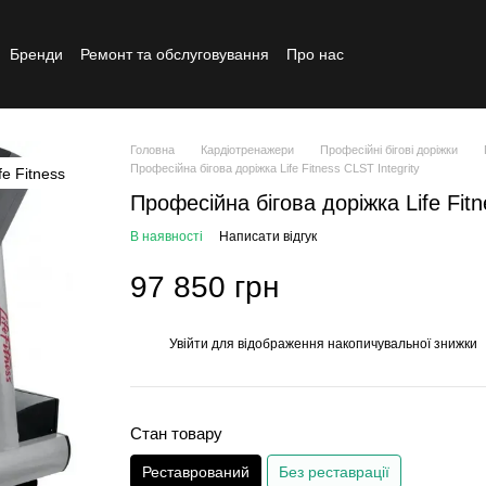
Бренди
Ремонт та обслуговування
Про нас
Реставрований товар
Головна
Кардіотренажери
Професійні бігові доріжки
Професійна бігова доріжка Life Fitness CLST Integrity
Професійна бігова доріжка Life Fitn
В наявності
Написати відгук
97 850 грн
Увійти
для відображення накопичувальної знижки
%
Стан товару
Реставрований
Без реставрації