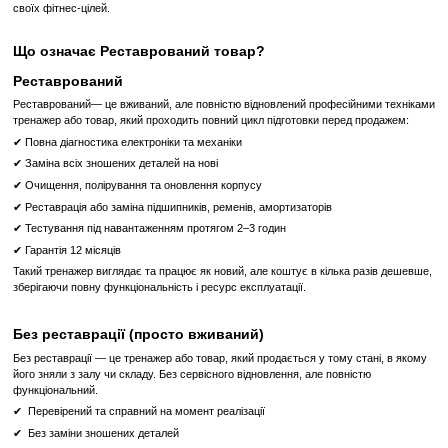
LFconnect
Перегляд веб-сайтів, підключення ТВ, Youtube, Facebook
Незважаючи на багатий функціонал, консолі SE3 HD гран
управлінні. На консолі зручно вибирати параметри тренування
улюблені розваги, відстежувати свій прогрес. Усі потрібні вам
під рукою.
Характеристики тренажера:
Розміри (Д x Ш x В) -
209 x 92 x 142 см
Двигун змінного струму
4 к. с.
(Пікова потужність — 8 к. с.)
MagnaDrive
Швидкість
0.8 — 23 км/год
Висота над підлогою —
20 см
Нахил полотна —
0% — 15%
Бігове полотно —
152 х 56 см
Система амортизації —
FlexDeck
Вимоги до електроживлення —
від 120 В