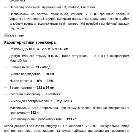
Преміальна консоль SE3 HD
Відеоекскурсії Lifescape в HD-якості допоможуть сконце
кардіотренуваня за. Подорожуйте по мальовничим куточкам планет
з їх визначними пам'ятками. Під час проходження маршруту 
автоматично збільшувати навантаження на педалях або ухил бі
якщо дорога йде в гору, а також синхронізувати швидкість відтв
вашим темпом.
В консолі бігових доріжок інтегровано мобільний додаток RunSocial
онлайн-змагання з бігу в режимі реального часу між користувачами 
Регулярно в додатку організовуються міжнародні забіги на зна
Лондонського і Празького марафону одночасно з проведенням цих 
21" яскравий сенсорний дисплей високої чіткості з роздільною 
USB-вхід для підзарядки ваших пристроїв
Сумісна з телеметрією Polar та інших датчиків ЧСС, що підкл
Bluetooth
До 42 програм тренувань
Створення необмеженого числа користувальницьких профілів
Можливість входу в обліковий запис за QR-кодом
Завантаження власної програми тренування користувач