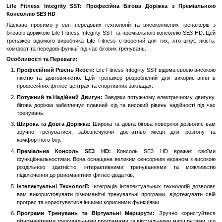
Замовити швидко
Увійти
для відображення накопичувальної знижки
%
До обраного
Порівн
Опис
Life Fitness Integrity SST: Професійна Бігова Доріжка 
Консоллю SE3 HD
Ласкаво просимо у світ передових технологій та високоякісни
біговою доріжкою Life Fitness Integrity SST та преміальною консо
тренажер відомого виробника Life Fitness створений для тих, хт
комфорт та передові функції під час бігових тренувань.
Особливості та Переваги:
Професійний Рівень Якості:
Life Fitness Integrity SST відом
якістю та довговічністю. Цей тренажер розроблений для 
професійних фітнес-центрах та спортивних закладах.