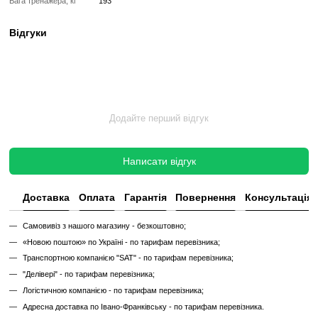
Такий тренажер виглядає та працює як новий, але коштує в кілька 
зберігаючи повну функціональність і ресурс експлуатації.
Без реставрації (просто вживаний)
Без реставрації — це тренажер або товар, який продається у тому с
його зняли з залу чи складу. Без сервісного відновлення, але повні
функціональний.
✔
Перевірений та справний на момент реалізації
✔
Без заміни зношених деталей
✔
Без повної діагностики
✔
Можливі подряпини, потертості, сліди експлуатації
✔
Невідомий залишковий ресурс
✔
Гарантія 3 місяці
Ціна такого тренажера нижча, але є ризик непередбачених поломок
витрат.
Дізнайтесь як ми реставруємо тренажери?