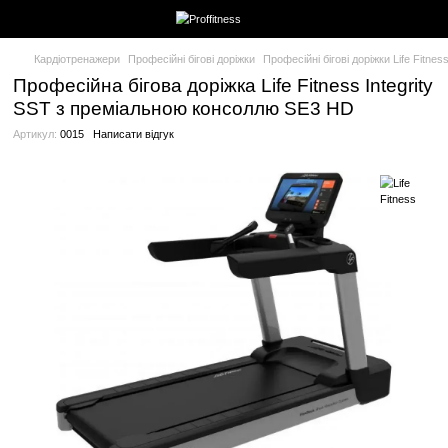
Кардіотренажери
Професійні бігові доріжки
Професійні бігові д
Професійна бігова доріжка Life Fitness 
SST з преміальною консоллю SE3 HD
Артикул:
0015
Написати відгук