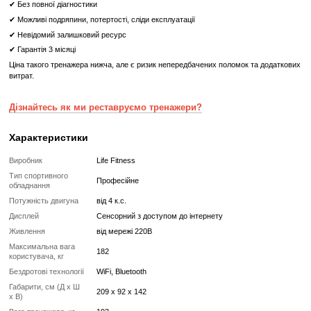
Максимальна вага спортсмена, при якому можливе безпечне
тренажера —
182 кг
Вага обладнання в робочому стані —
193 кг
Бігова доріжка Life Fitness Integrity SST з консоллю SE3 HD - це 
для тих, хто цінує своє здоров'я та шукає найкращі тренажери 
своїх фітнес-цілей.
Що означає Реставрований товар?
Реставрований
Реставрований— це вживаний, але повністю відновлений професій
тренажер або товар, який проходить повний цикл підготовки перед
✔
Повна діагностика електроніки та механіки
✔
Заміна всіх зношених деталей на нові
✔
Очищення, полірування та оновлення корпусу
✔
Реставрація або заміна підшипників, ременів, амортизаторів
✔
Тестування під навантаженням протягом 2–3 годин
✔
Гарантія 12 місяців