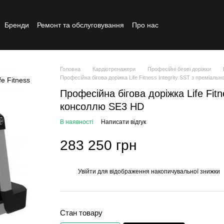
Бренди
Ремонт та обслуговування
Про нас
Реставрований товар
Головна
Кардіотренажери
Професійні бігові доріжки
Професійна бігова доріжка Life Fitness Integrity SST з преміал
Професійна бігова доріжка Life Fit
консоллю SE3 HD
В наявності
Написати відгук
283 250 грн
Увійти
для відображення накопичувальної знижки
%
Стан товару