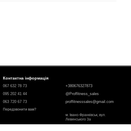
Контактна інформація
067 632 78 73
+380676327873
095 202 41 44
@Proffitness_sales
063 720 67 73
proffitnesssales@gmail.com
Передзвонити вам?
м. Івано-Франківськ, вул.
Левинського 3а
Мапа проїзду