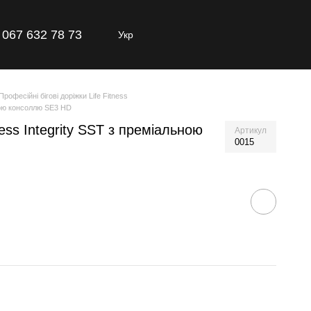
067 632 78 73
Укр
Професійні бігові доріжки Life Fitness
ьною консоллю SE3 HD
ness Integrity SST з преміальною
Артикул
0015