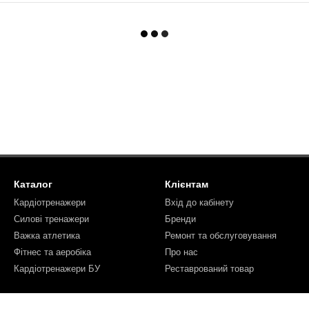
Каталог
Клієнтам
Кардіотренажери
Вхід до кабінету
Силові тренажери
Бренди
Важка атлетика
Ремонт та обслуговування
Фітнес та аеробіка
Про нас
Кардіотренажери БУ
Реставрований товар
Ми в соцмережах