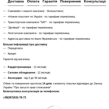
Довжина грифа
220 см
Форма грифа
прямий
Максимальне
навантаження на
600 кг
гриф
Відгуки
Додайте перший відгук
Написати відгук