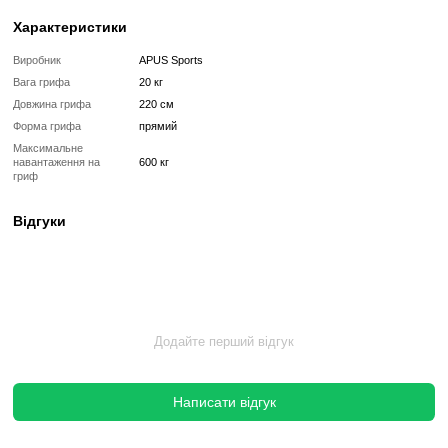
Універсальність в застосуванні:
Підходить для вик
різноманітних вправах та силових тренуваннях.
Замки для вагових дисків:
Гриф оснащений надійним
замками, які утримують вагові диски на місці під час тренувань.
Професійний стандарт:
Відповідає вимогам професійн
заходів та забезпечує ефективність виконання різних вправ.
Гриф олімпійський 220 см від Apus Sports - це інструмент, яки
досягти нових висот у вашому фізичному розвитку та підвищит
ваших тренувань. Обирайте найкраще для свого здоров'я т
досягнення цілей!
Вкладення в професійне обладнання – це хороший спосіб
спортивний зал на довгі роки.
Грифи даного виробника використовують в спортивних зал
Європи. Обладнання зарекомендоване і перевірене часом.
Характеристики
Виробник
APUS Sports
Вага грифа
20 кг