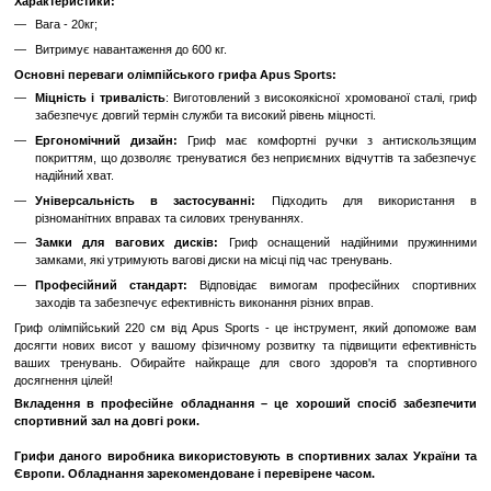
До обраного
Порівн
Опис
Гриф олімпійський довжиною 220 см від Apus Sports - це надійний
інструмент для ваших тренувань. Цей гриф відзначається висо
зручністю в експлуатації, що робить його ідеальним вибором 
заходів та тренувань.
Характеристики:
Вага - 20кг;
Витримує навантаження до 600 кг.
Основні переваги олімпійського грифа Apus Sports:
Міцність і тривалість
: Виготовлений з високоякісної хромова
забезпечує довгий термін служби та високий рівень міцності.
Ергономічний дизайн:
Гриф має комфортні ручки з ан
покриттям, що дозволяє тренуватися без неприємних відчуттів
надійний хват.