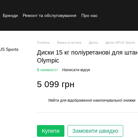
Бренди
Ремонт та обслуговування
Про нас
Реставрований товар
Головна
Важка атлетика
Диски
Диски APUS Sports
Диски 15 кг поліуретанові для шта
Olympic
В наявності
Написати відгук
5 099 грн
Увійти
для відображення накопичувальної знижки
%
Купити
Замовити швидко