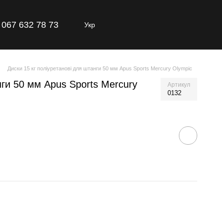
067 632 78 73
Укр
Диски 15 кг поліуретанові для штанги 50 мм Apus Sports Mercury Olympic
нги 50 мм Apus Sports Mercury
Артикул
0132