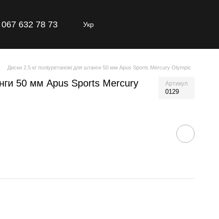
067 632 78 73
Укр
Диски 2.5 кг поліуретанові для штанги 50 мм Apus Sports Mercury Olympic
анги 50 мм Apus Sports Mercury
Артикул
0129