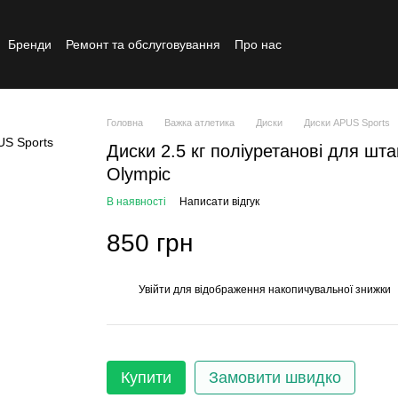
Бренди
Ремонт та обслуговування
Про нас
Реставрований товар
Головна
Важка атлетика
Диски
Диски APUS Sports
Диски 2.5 кг поліуретанові для шт
Olympic
В наявності
Написати відгук
850 грн
Увійти
для відображення накопичувальної знижки
%
Купити
Замовити швидко