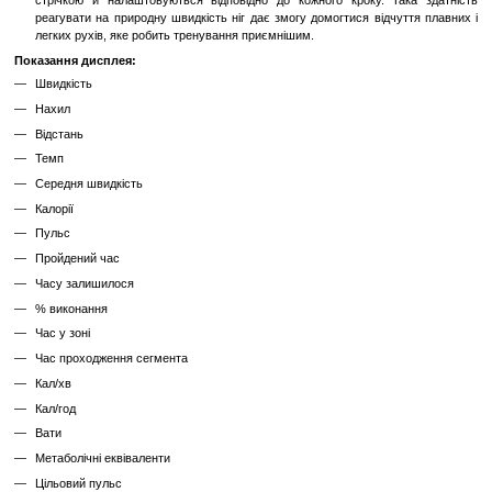
аналогів, які виготовлені із силуміну — порошку.
Електроніка Made in USA, друковані плати виготовлені робот
повної автоматизації, що збільшує надійність обладнання.
Функціональність і зручність використання:
Бігова доріжка TRM 833 вирізняється наявністю зручної та ф
краплеподібної консолі з білого пластику.
Як елемент керування й настроювання використовуються мініджой
зручно: вони надійніші від традиційних мембранних кнопок, м
зношування та пошкоджень, дають можливість здійснювати плав
швидкості руху полотна.
25 Програм
Системи Integrated Footplant TechnologyTM і Ground Effects®
забезпечують максимально ефективний поштовх під час бі
ударне навантаження на суглоби.
Доріжка дає змогу мінімізувати знос як самої деки, так і базовог
Кардіотренажер, на якому приємно та легко досягати поставлен
Технологія IFT (Integrated Footplant TechnologyTM) — під час
руху ніг змінюється. Розпізнають зміну швидкості, стопа
стрічкою й налаштовуються відповідно до кожного кроку. 