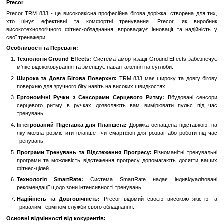
Увійти
для відображення накопичувальної знижки
%
До обраного
Порівн
Опис
Precor TRM 833: Професійна Бігова Доріжка з Інноваційно
Precor
Precor TRM 833 - це високоякісна професійна бігова доріжка, ст
хто цінує ефективні та комфортні тренування. Precor,
високотехнологічного фітнес-обладнання, впроваджує інновації т
свої тренажери.
Особливості та Переваги:
Технологія Ground Effects:
Система амортизації Ground Effe
м'яке відскоковування та зменшує навантаження на суглоби.
Широка та Довга Бігова Поверхня:
TRM 833 має широку та
поверхню для зручного бігу навіть на високих швидкостях.