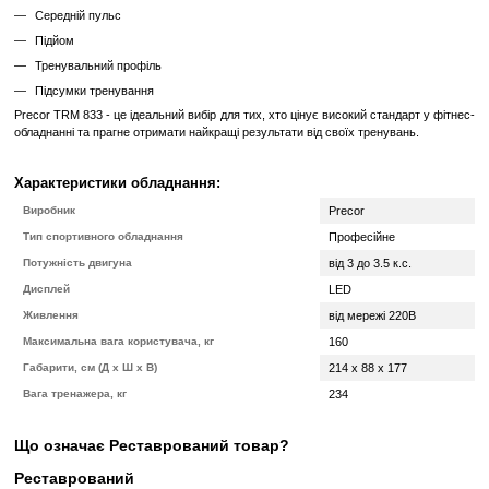
реагувати на природну швидкість ніг дає змогу домогтися від
легких рухів, яке робить тренування приємнішим.
Показання дисплея:
Швидкість
Нахил
Відстань
Темп
Середня швидкість
Калорії
Пульс
Пройдений час
Часу залишилося
% виконання
Час у зоні
Час проходження сегмента
Кал/хв