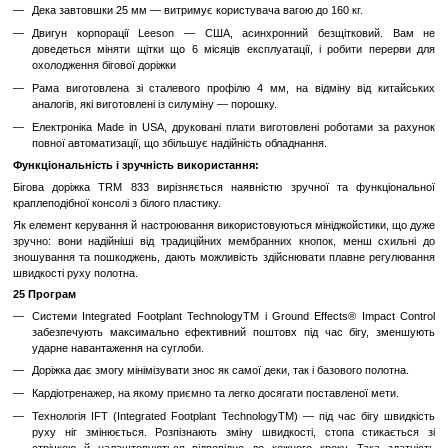
Ергономічні Ручки з Сенсорами Серцевого Ритму:
Вбуд
серцевого ритму в ручках дозволяють вам вимірювати 
тренувань.
Інтегрований Підставка для Планшета:
Доріжка оснащена 
яку можна розмістити планшет чи смартфон для розваг або 
тренувань.
Програми Тренувань та Відстеження Прогресу:
Різномані
програми та можливість відстеження прогресу допомагають
фітнес-цілей.
Технологія SmartRate:
Система SmartRate надає індив
рекомендації щодо зони інтенсивності тренувань.
Надійність та Довговічність:
Precor відомий своєю висо
тривалим терміном служби свого обладнання.
Основні відмінності від кокурентів:
Дека завтовшки 25 мм — витримує користувача вагою до 160 кг
Двигун корпорації Leeson — США, асинхронний безщітк
доведеться міняти щітки що 6 місяців експлуатації, і роби
охолодження бігової доріжки
Рама виготовлена зі сталевого профілю 4 мм, на відміну 