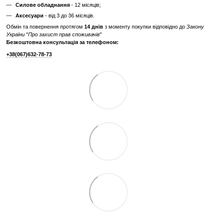
Характеристики
Виробник
Precor
Тип спортивного
Професійне
обладнання
Потужність двигуна
від 3 до 3.5 к.с.
Дисплей
LED
Живлення
від мережі 220В
Максимальна вага
160
користувача, кг
Габарити, см (Д x Ш
214 x 88 x 177
x В)
Вага тренажера, кг
234
Відгуки