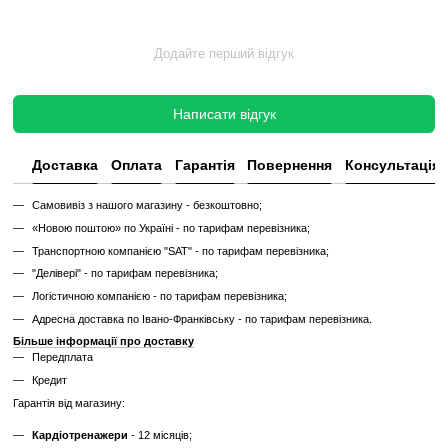
Такий тренажер виглядає та працює як новий, але коштує в кілька 
зберігаючи повну функціональність і ресурс експлуатації.
Без реставрації (просто вживаний)
Без реставрації — це тренажер або товар, який продається у тому с
його зняли з залу чи складу. Без сервісного відновлення, але повні
функціональний.
✔
Перевірений та справний на момент реалізації
✔
Без заміни зношених деталей
✔
Без повної діагностики
✔
Можливі подряпини, потертості, сліди експлуатації
✔
Невідомий залишковий ресурс
✔
Гарантія 3 місяці
Ціна такого тренажера нижча, але є ризик непередбачених поломок
витрат.
Дізнайтесь як ми реставруємо тренажери?