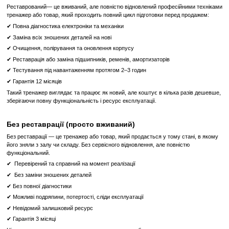
Кал/год
Вати
Метаболічні еквіваленти
Цільовий пульс
Середній пульс
Підйом
Тренувальний профіль
Підсумки тренування
Precor TRM 833 - це ідеальний вибір для тих, хто цінує високий ста
обладнанні та прагне отримати найкращі результати від своїх трену
Характеристики обладнання:
Виробник
Precor
Тип спортивного обладнання
Професійн
Потужність двигуна
від 3 до 3.5
Дисплей
LED