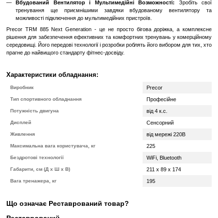
тренувань, роблячи його відмінним для різних типів вправ.
Професійний Дизайн і Міцна Конструкція:
Ергономічний 
конструкція гарантують тривалу службу тренажера в комер
центрах.
Інтегрований Екран із Технологією P82:
Великий інтеракти
дозволяє користувачам не лише контролювати параметри тре
насолоджуватися розважальним контентом під час тренувань.
Особливості Precor TRM 885 Next Generation:
Адаптивні Програми Тренувань:
Завдяки вбудовани
розробленим для різних рівнів фізичної підготовки, Precor T
персоналізований підхід до тренувань.
Технологія Preva® Networked Fitness:
Підключіться до мереж
для відстеження своїх результатів, взаємодії з іншими ко
налаштування індивідуальних програм.
Вбудований Вентилятор і Мультимедійні Возможності
тренування ще приємнішими завдяки вбудованому ве
можливості підключення до мультимедійних пристроїв.
Precor TRM 885 Next Generation - це не просто бігова доріжка
рішення для забезпечення ефективних та комфортних тренувань 