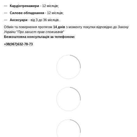
Максимальна вага
225
користувача, кг
Бездротові технології
WiFi, Bluetooth
Габарити, см (Д x Ш
211 x 89 x 174
x В)
Вага тренажера, кг
195
Відгуки
Додайте перший відгук
Написати відгук