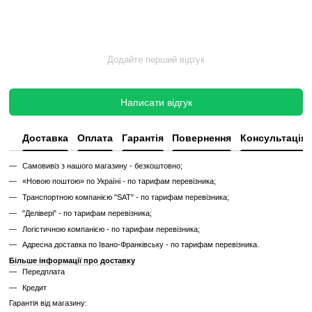
✔
Без повної діагностики
✔
Можливі подряпини, потертості, сліди експлуатації
✔
Невідомий залишковий ресурс
✔
Гарантія 3 місяці
Ціна такого тренажера нижча, але є ризик непередбачених поломок
витрат.
Дізнайтесь як ми реставруємо тренажери?
Характеристики
Виробник
Precor
Тип спортивного
Професійне
обладнання
Потужність двигуна
від 4 к.с.
Дисплей
Cенсорний
Живлення
від мережі 220В