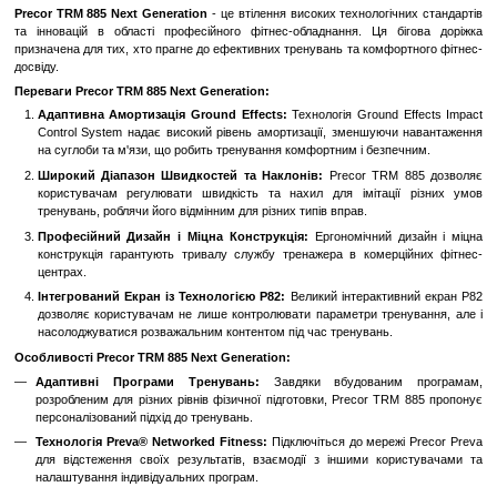
Замовити швидко
Увійти
для відображення накопичувальної знижки
%
До обраного
Порівн
Опис
Precor TRM 885 Next Generation
- це втілення високих технологі
та інновацій в області професійного фітнес-обладнання. Ця 
призначена для тих, хто прагне до ефективних тренувань та комф
досвіду.
Переваги Precor TRM 885 Next Generation:
Адаптивна Амортизація Ground Effects:
Технологія Ground 
Control System надає високий рівень амортизації, зменшуюч
на суглоби та м'язи, що робить тренування комфортним і безп
Широкий Діапазон Швидкостей та Наклонів:
Precor TRM
користувачам регулювати швидкість та нахил для імітаці