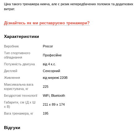
Реставрований
Реставрований— це вживаний, але повністю відновлений професій
тренажер або товар, який проходить повний цикл підготовки перед
✔
Повна діагностика електроніки та механіки
✔
Заміна всіх зношених деталей на нові
✔
Очищення, полірування та оновлення корпусу
✔
Реставрація або заміна підшипників, ременів, амортизаторів
✔
Тестування під навантаженням протягом 2–3 годин
✔
Гарантія 12 місяців
Такий тренажер виглядає та працює як новий, але коштує в кілька 
зберігаючи повну функціональність і ресурс експлуатації.
Без реставрації (просто вживаний)
Без реставрації — це тренажер або товар, який продається у тому с
його зняли з залу чи складу. Без сервісного відновлення, але повні
функціональний.
✔
Перевірений та справний на момент реалізації
✔
Без заміни зношених деталей