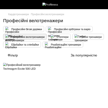
Кардіотренажери
Професійні велотренажери
Професійні велотренажери
Професійні бігові доріжки
Професійні орбітреки та в
Професійні велотренажери
Степпери
Греб
Ейрбайки та спінбайки
Реабілітаційні тренажери
Фільтр
За попул