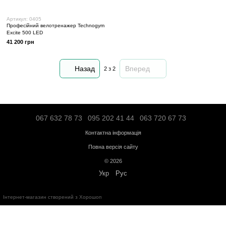
Артикул: 0405
Професійний велотренажер Technogym
Excite 500 LED
41 200 грн
Назад
Вперед
2
з 2
067 632 78 73
095 202 41 44
063 720 67 
Контактна інформація