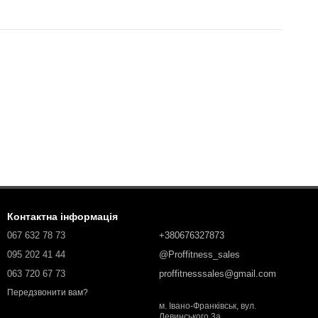
Контактна інформація
067 632 78 73
+380676327873
095 202 41 44
@Proffitness_sales
063 720 67 73
proffitnesssales@gmail.com
Передзвонити вам?
м. Івано-Франківськ, вул.
Левинського 3а