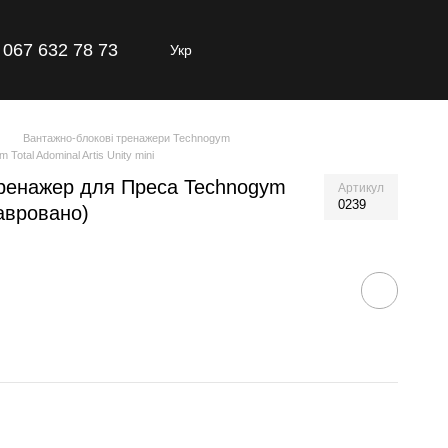
067 632 78 73
Укр
Вантажно-блокові тренажери Technogym
tal Adominal Artis Unity mini
ренажер для Преса Technogym
Артикул
0239
тавровано)