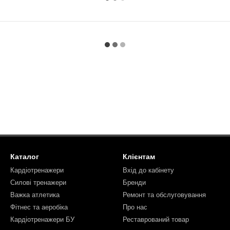
Каталог
Клієнтам
Кардіотренажери
Вхід до кабінету
Силові тренажери
Бренди
Важка атлетика
Ремонт та обслуговування
Фітнес та аеробіка
Про нас
Кардіотренажери БУ
Реставрований товар