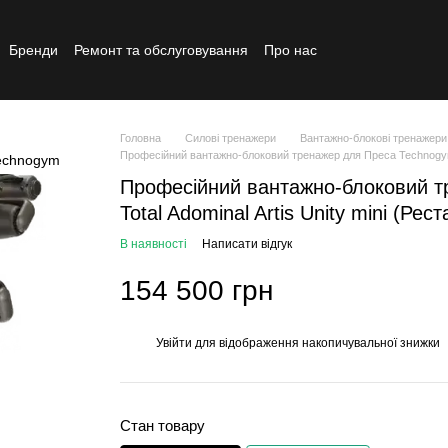
Бренди
Ремонт та обслуговування
Про нас
Реставрований товар
Головна
Силові тренажери
Вантажно-блокові тренажери
Професійний вантажно-блоковий тренажер для Преса Technogym To
Професійний вантажно-блоковий т
Total Adominal Artis Unity mini (Рес
В наявності
Написати відгук
154 500 грн
Увійти
для відображення накопичувальної знижки
%
Стан товару