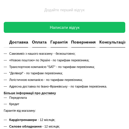
Такий тренажер виглядає та працює як новий, але коштує в кілька 
зберігаючи повну функціональність і ресурс експлуатації.
Без реставрації (просто вживаний)
Без реставрації — це тренажер або товар, який продається у тому с
його зняли з залу чи складу. Без сервісного відновлення, але повні
функціональний.
✔
Перевірений та справний на момент реалізації
✔
Без заміни зношених деталей
✔
Без повної діагностики
✔
Можливі подряпини, потертості, сліди експлуатації
✔
Невідомий залишковий ресурс
✔
Гарантія 3 місяці
Ціна такого тренажера нижча, але є ризик непередбачених поломок
витрат.
Дізнайтесь як ми реставруємо тренажери?