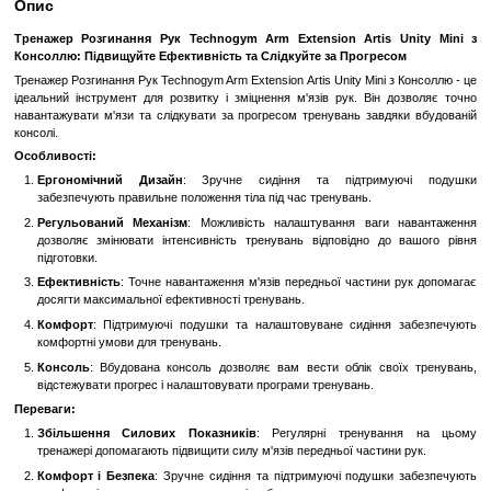
Замовити швидко
Увійти
для відображення накопичувальної знижки
%
До обраного
Порівн
Опис
Тренажер Розгинання Рук Technogym Arm Extension Artis
Консоллю: Підвищуйте Ефективність та Слідкуйте за Прогре
Тренажер Розгинання Рук Technogym Arm Extension Artis Unity Mini 
ідеальний інструмент для розвитку і зміцнення м'язів рук. Він 
навантажувати м'язи та слідкувати за прогресом тренувань завд
консолі.
Особливості:
Ергономічний Дизайн
: Зручне сидіння та підтрим