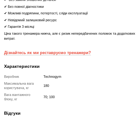
Стек з вагою стандартний (кг) 70
Стек з вагою посилений (кг) 100
Країна виробництва — Італія
Тренажер Розгинання Рук Technogym Arm Extension Artis
Консоллю - ваш надійний партнер для досягнення міцних 
рук.
Що означає Реставрований товар?
Реставрований
Реставрований— це вживаний, але повністю відновлений професій
тренажер або товар, який проходить повний цикл підготовки перед
✔
Повна діагностика електроніки та механіки
✔
Заміна всіх зношених деталей на нові
✔
Очищення, полірування та оновлення корпусу
✔
Реставрація або заміна підшипників, ременів, амортизаторів
✔
Тестування під навантаженням протягом 2–3 годин
✔
Гарантія 12 місяців