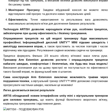
забезпечують правильне положення тіла під час тренувань.
Регульований Механізм
: Можливість налаштування ваги
дозволяє змінювати інтенсивність тренувань відповідно д
підготовки.
Ефективність
: Точне навантаження м'язів передньої частини
досягти максимальної ефективності тренувань.
Комфорт
: Підтримуючі подушки та налаштовуване сидіння
комфортні умови для тренувань.
Консоль
: Вбудована консоль дозволяє вам вести облік св
відстежувати прогрес і налаштовувати програми тренувань.
Переваги:
Збільшення Силових Показників
: Регулярні тренува
тренажері допомагають підвищити силу м'язів передньої частин
Комфорт і Безпека
: Зручне сидіння та підтримуючі подушк
комфорт під час тренувань, а механізм безпеки дозволяє вик
без ризику травм.
Моніторинг Прогресу
: Завдяки вбудованій консолі ви
відстежувати свій прогрес та досягати нових тренувальних ціле
Ефективність
: Точне навантаження та регульована ва