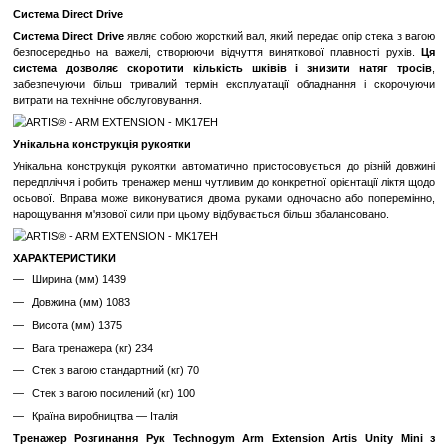
максимально активувати м'язи для досягнення бажаних результ
Technogym ARTIS® дозволяє нарощувати м'язи рук, особл
забезпечуючи при цьому ефективність і безпеку тренування.
Опрацювання трицепсів на цій моделі тренажеру буде
професійної.
Інформаційний дисплей UNITY™ MINI підкаже
амплітуду виконання вправ,
а також простежить за числом по
відпочинку між підходами. Регулювання сидіння можлива сидячи на
Трицепси формують близько 2/3 всього обсягу м'язової мас
Тренажер Arm Extention дозволяє ростити і опрацьовув
набагато швидше, комфортніше і безпечніше, ніж будь-яка
Виконання розгинання рук на цьому пристрої не поступається п
такого базовій вправі, як французький жим зі штангою.
Сама конструкція Arm Extension виключає можливість 
порушення техніки
, а віртуальний тренер UNITY™ MINI допомо
прогресувати настільки швидко, наскільки це можливо!
Легко досягаються високі результати
ARTIS обладнаний новим інтерфейсом unity mini з віртуал
для силових тренувань,
що мають функції біологічного зворо
керівництва тренуванням і відстеження даних.