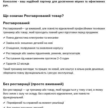
Система Direct Drive
Система Direct Drive
являє собою жорсткий вал, який передає опі
безпосередньо на важелі, створюючи відчуття виняткової плавн
система дозволяє скоротити кількість шківів і знизити 
забезпечуючи більш тривалий термін експлуатації обладнання
витрати на технічне обслуговування.
Унікальна конструкція рукоятки
Унікальна конструкція рукоятки автоматично пристосовується до 
передпліччя і робить тренажер менш чутливим до конкретної орієнт
осьової. Вправа може виконуватися двома руками одночасно аб
нарощування м'язової сили при цьому відбувається більш збаланс
ХАРАКТЕРИСТИКИ
Ширина (мм) 1439
Довжина (мм) 1083
Висота (мм) 1375
Вага тренажера (кг) 234