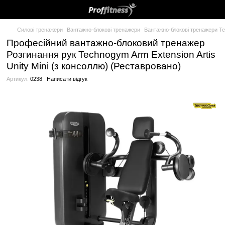
Силові тренажери
Вантажно-блокові тренажери
Вантажно-бло
Професійний вантажно-блоковий тре
Розгинання рук Technogym Arm Extensi
Unity Mini (з консоллю) (Реставровано
Артикул:
0238
Написати відгук