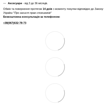
Характеристики
Виробник
Technogym
Максимальна вага
180
користувача, кг
Вага вантажного
70; 100
блоку, кг
Відгуки
Додайте перший відгук