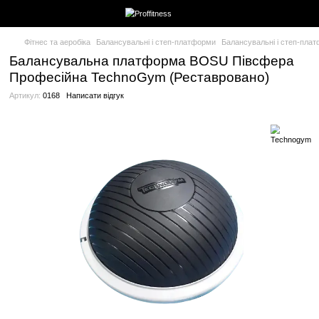
Фітнес та аеробіка
Балансувальні і степ-платформи
Балансув
Балансувальна платформа BOSU Пі
Професійна TechnoGym (Реставрован
Артикул:
0168
Написати відгук