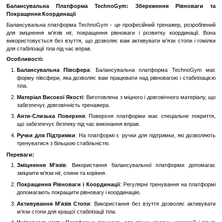
Замовити швидко
Увійти
для відображення накопичувальної знижки
%
До обраного
Порівн
Опис
Балансувальна Платформа TechnoGym: Збереження Р
Покращення Координації
Балансувальна платформа TechnoGym - це професійний тренаже
для зміцнення м'язів ніг, покращення рівноваги і розвитку коо
використовується без взуття, що дозволяє вам активувати м'язи 
для стабілізації тіла під час вправ.
Особливості:
Балансувальна Півсфера
: Балансувальна платформа T
форму півсфери, яка дозволяє вам працювати над рівновагою і
тіла.