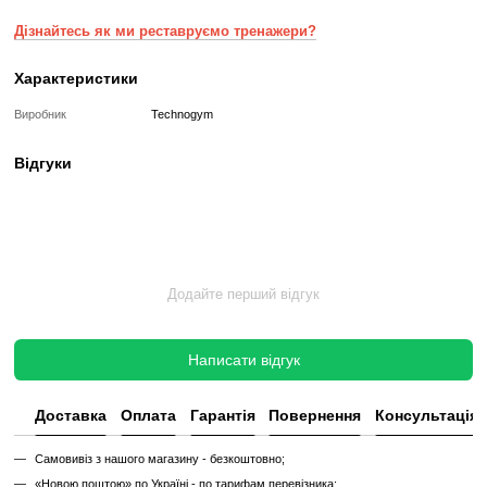
✔
Повна діагностика електроніки та механіки
✔
Заміна всіх зношених деталей на нові
✔
Очищення, полірування та оновлення корпусу
✔
Реставрація або заміна підшипників, ременів, амортизаторів
✔
Тестування під навантаженням протягом 2–3 годин
✔
Гарантія 12 місяців
Такий тренажер виглядає та працює як новий, але коштує в кілька 
зберігаючи повну функціональність і ресурс експлуатації.
Без реставрації (просто вживаний)
Без реставрації — це тренажер або товар, який продається у тому с
його зняли з залу чи складу. Без сервісного відновлення, але повні
функціональний.
✔
Перевірений та справний на момент реалізації
✔
Без заміни зношених деталей
✔
Без повної діагностики
✔
Можливі подряпини, потертості, сліди експлуатації