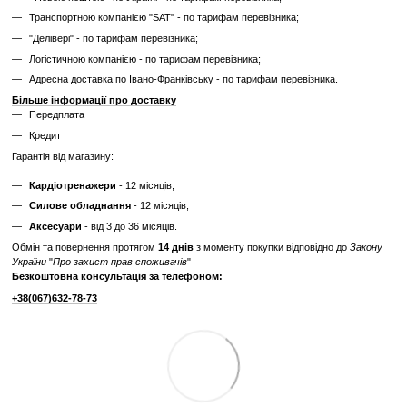
✔
Невідомий залишковий ресурс
✔
Гарантія 3 місяці
Ціна такого тренажера нижча, але є ризик непередбачених поломок
витрат.
Дізнайтесь як ми реставруємо тренажери?
Характеристики
Виробник
Technogym
Відгуки