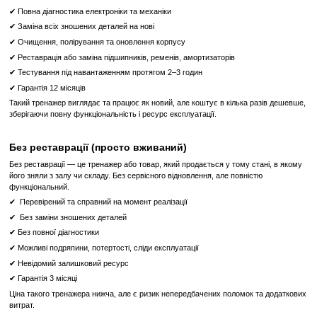
Міцна основа
Конструкція платформи і оздоблення з ПВХ роблять використ
безпечним і запобігають зісковзуванню.
Варіанти використання
Крім виконання стандартних вправ на рівновагу і розвиток 
використовуйте цю балансуючу півсферу для віджимань з викор
для захоплення. Це змусить вас утримувати рівновагу і задіє всі м'
Довговічність
Півсфера зроблена з високоякісного толстого ПВХ, стійкого до пор
форму протягом тривалого часу.
Балансувальна Платформа TechnoGym - ваш ідеальний ін
тренування рівноваги, координації та зміцнення м'язів без взу
Що означає Реставрований товар?
Реставрований
Реставрований— це вживаний, але повністю відновлений професій
тренажер або товар, який проходить повний цикл підготовки перед