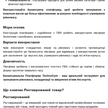
Матеріал Високої Якості
: Виготовлена з міцного і довговічног
забезпечує довговічність тренажера.
Анти-Слизька Поверхня
: Поверхня платформи має спеціа
що забезпечує безпеку під час виконання вправ.
Ручки для Підтримки
: На платформі є ручки для підтримки,
тренуватися з більшою стабільністю.
Переваги:
Зміцнення М'язів
: Використання балансувальної платфо
зміцнити м'язи ніг, спини та коріння.
Покращення Рівноваги і Координації
: Регулярні тренуванн
допомагають покращити рівновагу і координацію.
Активування М'язів Стопи
: Використання без взуття дозво
м'язи стопи для кращої стабілізації тіла.
Універсальність
: Платформа підходить для різних вікових кат
фізичної підготовки.
Використовуйте балансуючу платформу, щоб зробити 
власною вагою ще більш ефективними за рахунок необхіднос
рівновагу.