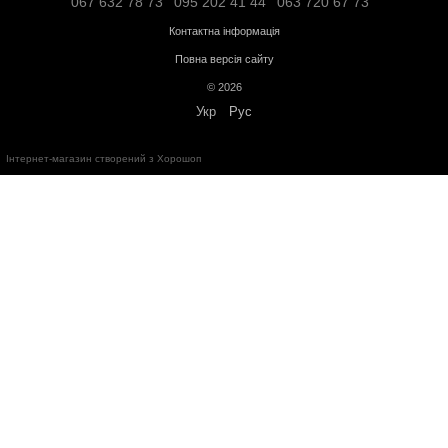
України
"
Про захист прав споживачів
"
Безкоштовна консультація за телефоном:
+38(067)632-78-73