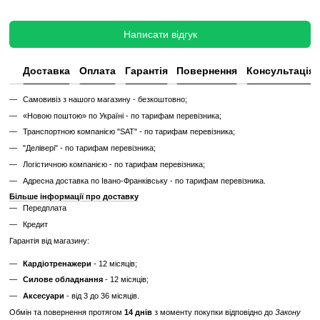
домашніх умовах їхній ресурс збільшується в кілька разів.
Характеристики
Виробник
APUS Sports
Відгуки
Додайте перший відгук
Написати відгук