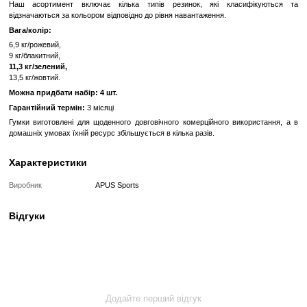
До обраного
Порівн
Опис
Гумки для фітнесу Apus є ідеальним інструментом для
тренування та розтягування.
Завдяки своїм розмірам та формі вони підходять для розминки, реа
активних вправ, а також для інтенсивних тренувань на окремі групи 
Наш асортимент включає кілька типів резинок, які клас
відзначаються за кольором відповідно до рівня навантаження.
Вага/колір:
6,9 кг/рожевий,
9 кг/блакитний,
11,3 кг/зелений,
13,5 кг/жовтий.
Можна придбати набір: 4 шт.
Гарантійний термін:
3 місяці
Гумки виготовлені для щоденного довговічного комерційного вик