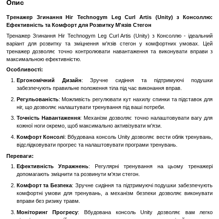
Замовити швидко
Увійти
для відображення накопичувальної знижки
%
До обраного
Порівн
Опис
Тренажер Згинання Ніг Technogym Leg Curl Artis (Unity
Ефективність та Комфорт для Розвитку М'язів Стегон
Тренажер Згинання Ніг Technogym Leg Curl Artis (Unity) з Консо
варіант для розвитку та зміцнення м'язів стегон у комфортн
тренажер дозволяє точно контролювати навантаження та викон
максимальною ефективністю.
Особливості:
Ергономічний Дизайн
: Зручне сидіння та підтрим