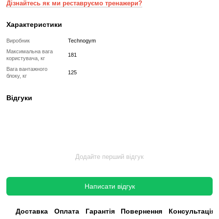
Реставрований
Реставрований— це вживаний, але повністю відновлений професій
тренажер або товар, який проходить повний цикл підготовки перед
✔
Повна діагностика електроніки та механіки
✔
Заміна всіх зношених деталей на нові
✔
Очищення, полірування та оновлення корпусу
✔
Реставрація або заміна підшипників, ременів, амортизаторів
✔
Тестування під навантаженням протягом 2–3 годин
✔
Гарантія 12 місяців
Такий тренажер виглядає та працює як новий, але коштує в кілька 
зберігаючи повну функціональність і ресурс експлуатації.
Без реставрації (просто вживаний)
Без реставрації — це тренажер або товар, який продається у тому с
його зняли з залу чи складу. Без сервісного відновлення, але повні
функціональний.
✔
Перевірений та справний на момент реалізації