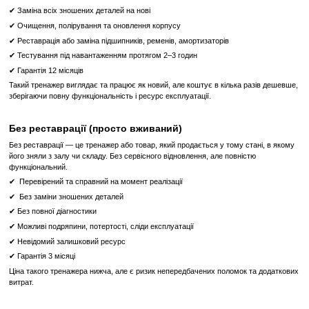
спеціального матеріалу, адаптованого до форми тіла, для 
комфорту під час тренування.
Оптимальний захват з ергономічними ручками для рівномірного
усього руху.
Ергономіка тренажерного місця розрахована так, щоб усі нала
бути зроблені спортсменом, не залишаючи крісла. Спинка крісла 
для зняття навантаження з колін і виключення травм під час занять
Інформаційна консоль UNITYTM MINI DISPLAY
не тільки відоб
поточне тренування (використовувана вага, число повторень
підказати спортсменам найкращу швидкість виконання під
відпочинку й амплітуду вправи!
Інтеграція консолі UNITYTM MINI DISPLAY із сервісом Wellnes
спортсменам можливості для зберігання та подальшого аналізу да
тренувань.
Тренажер Згинання Ніг Technogym Leg Curl Artis (Unity) з К
надійний помічник у розвитку та укріпленні м'язів стегон з
комфортом та ефективністю.
Що означає Реставрований товар?