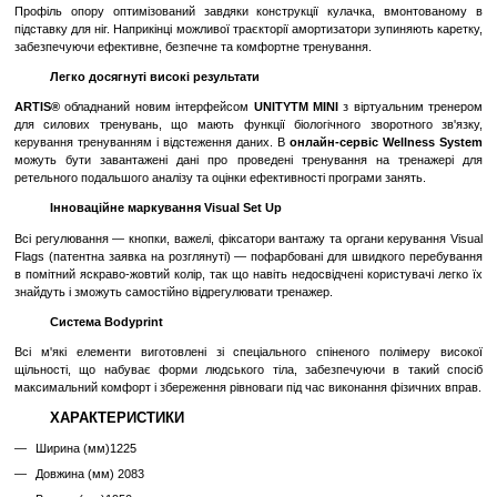
Професійний Рівень
: Тренажер від Technogym Leg Press Artis
професійне обладнання для тренувань нижніх кінцівок.
Особлива конструкція ARTIS Leg Press дає змогу зміцнити но
вправу в положенні сидячи.
Суцільність дизайну та технологій
ARTIS® доповнює стиль висококласного тренувального зал
відвідувачів рухатися природно завдяки своїм заспокійливим гла
цифровий контент мотивує їх до тренувань.
Ця модель тренажера дає змогу ефективно пропрацювати всі м'язи 
до литкових.
Велика площа плити
забезпечує спортсмену бу
постановку ніг для виконання різних вправ.
Дисплей UNITYTM
швидкість і амплітуду вправ, щоб вони були ефективнішими.
Ця модель дає змогу тренувати всі групи м'язів ніг, повн
навантаження зі спини спортсмена.
Ряд механічних і техноло
впроваджених у цю модель серії Artis, якісно відрізняють цей тр
інших аналогів.
Комфорт і тренувальна різноманітність
Leg Press містить велику підставку для ніг, що збільшує кількість 