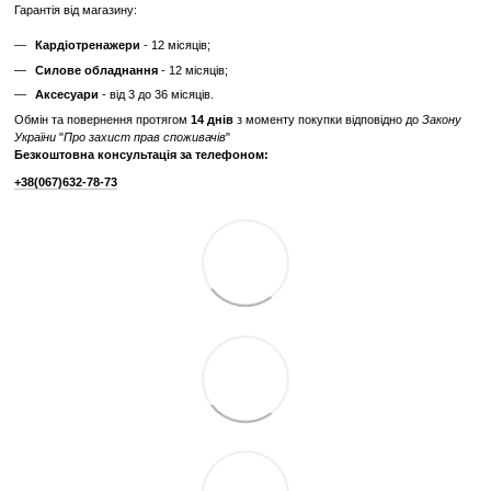
✔
Гарантія 3 місяці
Ціна такого тренажера нижча, але є ризик непередбачених поломок
витрат.
Дізнайтесь як ми реставруємо тренажери?
Характеристики
Виробник
Technogym
Вага вантажного
190; 250
блоку, кг
Відгуки