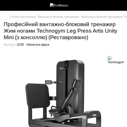
Силові тренажери
Вантажно-блокові тренажери
Вантажно-бло
Професійний вантажно-блоковий тре
Жим ногами Technogym Leg Press Artis
Mini (з консоллю) (Реставровано)
Артикул:
0235
Написати відгук