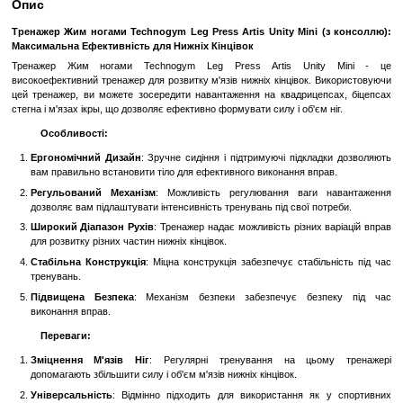
Замовити швидко
Увійти
для відображення накопичувальної знижки
%
До обраного
Порівн
Опис
Тренажер Жим ногами Technogym Leg Press Artis Unity Mini 
Максимальна Ефективність для Нижніх Кінцівок
Тренажер Жим ногами Technogym Leg Press Artis Uni
високоефективний тренажер для розвитку м'язів нижніх кінцівок.
цей тренажер, ви можете зосередити навантаження на квадрице
стегна і м'язах ікры, що дозволяє ефективно формувати силу і об'єм
Особливості:
Ергономічний Дизайн
: Зручне сидіння і підтримуючі підкл