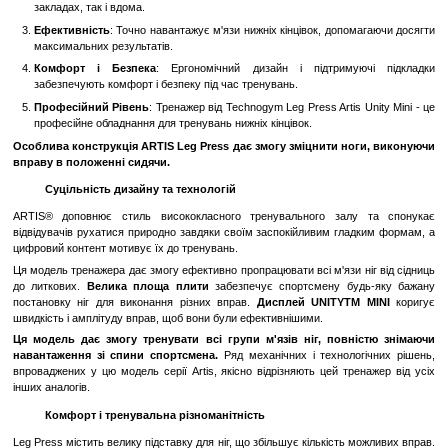
вам правильно встановити тіло для ефективного виконання впр
Регульований Механізм
: Можливість регулювання ваги
дозволяє вам підлаштувати інтенсивність тренувань під свої п
Широкий Діапазон Рухів
: Тренажер надає можливість різних
для розвитку різних частин нижніх кінцівок.
Стабільна Конструкція
: Міцна конструкція забезпечує стабі
тренувань.
Підвищена Безпека
: Механізм безпеки забезпечує бе
виконання вправ.
Переваги:
Зміцнення М'язів Ніг
: Регулярні тренування на цьо
допомагають збільшити силу і об'єм м'язів нижніх кінцівок.
Універсальність
: Відмінно підходить для використання я
закладах, так і вдома.
Ефективність
: Точно навантажує м'язи нижніх кінцівок, допо
максимальних результатів.
Комфорт і Безпека
: Ергономічний дизайн і підтриму
забезпечують комфорт і безпеку під час тренувань.