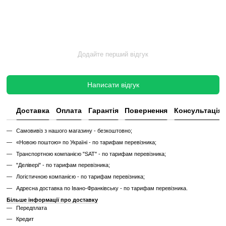
✔
Заміна всіх зношених деталей на нові
✔
Очищення, полірування та оновлення корпусу
✔
Реставрація або заміна підшипників, ременів, амортизаторів
✔
Тестування під навантаженням протягом 2–3 годин
✔
Гарантія 12 місяців
Такий тренажер виглядає та працює як новий, але коштує в кілька 
зберігаючи повну функціональність і ресурс експлуатації.
Без реставрації (просто вживаний)
Без реставрації — це тренажер або товар, який продається у тому с
його зняли з залу чи складу. Без сервісного відновлення, але повні
функціональний.
✔
Перевірений та справний на момент реалізації
✔
Без заміни зношених деталей
✔
Без повної діагностики
✔
Можливі подряпини, потертості, сліди експлуатації
✔
Невідомий залишковий ресурс