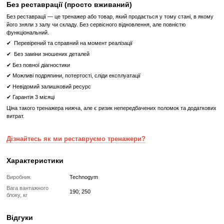
ХАРАКТЕРИСТИКИ
Ширина (мм)1225
Довжина (мм) 2083
Висота (мм)1950
Вага тренажера (кг) 638
Стек із вагою стандартний (кг) 190
Стек із вагою посилений (кг) 250
Країна виробництва: Італія
Тренажер Жим ногами Technogym Leg Press Artis Unity Mini
ваш ідеальний вибір для розвитку силових характеристик ниж
Що означає Реставрований товар?
Реставрований
Реставрований— це вживаний, але повністю відновлений професій
тренажер або товар, який проходить повний цикл підготовки перед
✔
Повна діагностика електроніки та механіки