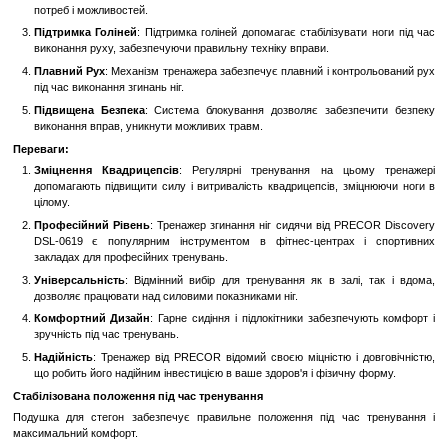
Особливості:
Ергономічний Дизайн
: Тренажер має оптимально обладн
підлокітники, що дозволяє правильно встановити тіло під
вправ, уникнувши непотрібного навантаження на спину.
Регульований Механізм
: Завдяки можливості регу
навантаження, ви можете вибрати оптимальний рівень оп
потреб і можливостей.
Підтримка Голіней
: Підтримка голіней допомагає стабілізува
виконання руху, забезпечуючи правильну техніку вправи.
Плавний Рух
: Механізм тренажера забезпечує плавний і конт
під час виконання згинань ніг.