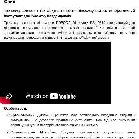
Замовити швидко
Увійти
для відображення накопичувальної знижки
%
До обраного
Порівн
Опис
Тренажер Згинання Ніг Сидячи PRECOR Discovery DSL-061
Інструмент для Розвитку Квадрицепсів
Тренажер згинання ніг сидячи PRECOR Discovery DSL-0619 пр
цільового тренування квадрицепсів – м'язів передньої части
тренажер дозволяє ефективно зміцнити і навантажити цю м'яз
важливо для покращення міцності ніг та загальної фізичної форми.