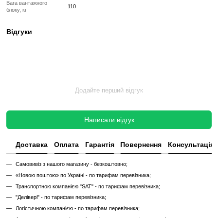
✔
Реставрація або заміна підшипників, ременів, амортизаторів
✔
Тестування під навантаженням протягом 2–3 годин
✔
Гарантія 12 місяців
Такий тренажер виглядає та працює як новий, але коштує в кілька 
зберігаючи повну функціональність і ресурс експлуатації.
Без реставрації (просто вживаний)
Без реставрації — це тренажер або товар, який продається у тому с
його зняли з залу чи складу. Без сервісного відновлення, але повні
функціональний.
✔
Перевірений та справний на момент реалізації
✔
Без заміни зношених деталей
✔
Без повної діагностики
✔
Можливі подряпини, потертості, сліди експлуатації
✔
Невідомий залишковий ресурс
✔
Гарантія 3 місяці
Ціна такого тренажера нижча, але є ризик непередбачених поломок