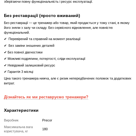
Регулювання
Вихідне положення, валик і пружинна спинка легко регулюють
сидячи, що дозволяє відвідувачам швидко і без праці зайн
положення.
Відкрита конструкція
Відкрита конструкція тренажера для згинання ніг сидячи забезпечу
і вирівнювання колінного суглоба відвідувача щодо шарніра 
біомеханіки.
Тренажер Згинання Ніг Сидячи PRECOR Discovery DSL-0619 –
для ефективного і безпечного розвитку квадрицепсів і стегон
Що означає Реставрований товар?
Реставрований
Реставрований— це вживаний, але повністю відновлений професій
тренажер або товар, який проходить повний цикл підготовки перед
✔
Повна діагностика електроніки та механіки
✔
Заміна всіх зношених деталей на нові
✔
Очищення, полірування та оновлення корпусу