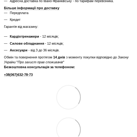
витрат.
Дізнайтесь як ми реставруємо тренажери?
Характеристики
Виробник
Precor
Максимальна вага
180
користувача, кг
Вага вантажного
110
блоку, кг
Відгуки