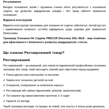
Підвищена Безпека
: Система блокування дозволяє забезп
виконання вправ, уникнути можливих травм.
Переваги:
Зміцнення Квадрицепсів
: Регулярні тренування на ць
допомагають підвищити силу і витривалість квадрицепсів, зм
цілому.
Професійний Рівень
: Тренажер згинання ніг сидячи від PR
DSL-0619 є популярним інструментом в фітнес-центрах
закладах для професійних тренувань.
Універсальність
: Відмінний вибір для тренування як в залі
дозволяє працювати над силовими показниками ніг.
Комфортний Дизайн
: Гарне сидіння і підлокітники забезпе
зручність під час тренувань.
Надійність
: Тренажер від PRECOR відомий своєю міцністю і 
що робить його надійним інвестицією в ваше здоров'я і фізичну
Стабілізована положення під час тренування
Подушка для стегон забезпечує правильне положення під час
максимальний комфорт.