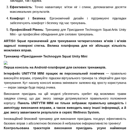
Ергономічний Дизайн
: Зручне сидіння та підтримуючі підкл
вам правильно встановити тіло для ефективного виконання уп
Регульований Механізм
: Можливість регулювання ваги
дозволяє підлаштувати інтенсивність тренувань під свої потреб
Широкий Діапазон Рухів
: Тренажер надає можливість різних
для розвитку різних частин нижньої частини тіла.
Стабільна Конструкція
: Міцна конструкція забезпечує стабі
тренувань.
Підвищена Безпека
: Механізм безпеки забезпечує бе
виконання упражнень.
Переваги:
Зміцнення М'язів Ніг і Спини
: Регулярні тренування на ц
допомагають укріпити і збільшити силу м'язів ніг і спини.
Універсальність
: Відмінно підходить для використання я
закладах, так і вдома.
Ефективність
: Точно навантажує м'язи ніг і спини, допом
максимальних результатів.
Комфорт і Безпека
: Ергономічний дизайн і підтриму
забезпечують комфорт і безпеку під час тренувань.