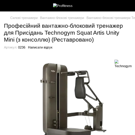
Силові тренажери
Вантажно-блокові тренажери
Вантажно-бло
Професійний вантажно-блоковий тре
для Присідань Technogym Squat Artis 
Mini (з консоллю) (Реставровано)
Артикул:
0236
Написати відгук