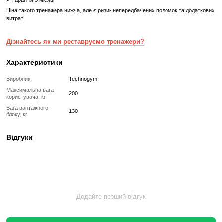
ваш ідеальний вибір для укріплення м'язів нижньої час
збільшення силових характеристик.
Що означає Реставрований товар?
Реставрований
Реставрований— це вживаний, але повністю відновлений професій
тренажер або товар, який проходить повний цикл підготовки перед
✔
Повна діагностика електроніки та механіки
✔
Заміна всіх зношених деталей на нові
✔
Очищення, полірування та оновлення корпусу
✔
Реставрація або заміна підшипників, ременів, амортизаторів
✔
Тестування під навантаженням протягом 2–3 годин
✔
Гарантія 12 місяців
Такий тренажер виглядає та працює як новий, але коштує в кілька 
зберігаючи повну функціональність і ресурс експлуатації.
Без реставрації (просто вживаний)