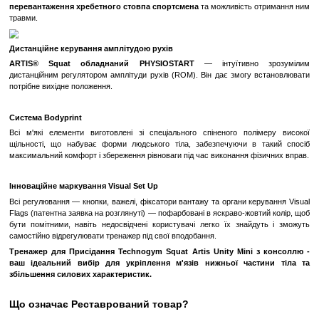
Професійний Рівень
: Тренажер для Присідання Technogym Sq
Mini - це професійне обладнання для силових тренувань.
ARTIS® Squat призначений для тренування чотириголових м'
задньої поверхні стегна. Велика платформа для ніг збіль
можливих вправ.
Тренажер «Присідання» Technogym Squat Unity Mini
Перша консоль на Android-платформі для силових тренажері
Інтерфейс UNITYTM MINI працює як персональний помічни
виконуйте вправи, отримуйте підказки віртуального тренера та збер
тренування. Кут нахилу консолі можна змінювати залежно від зро
— екран завжди буде перед очима.
Виконання присідань на цій моделі убезпечить хребет від м
завдяки спинці, що дає змогу завжди дотримуватися правильн
корпусу.
Панель UNITYTM MINI не тільки зображає правильн
амплітуду виконання вправи, а також виводить масу іншої ін
дає змогу завантажити результати в сервіс Wellness System.
Інноваційний блоковий тренажер для виконання присідань поєдну
базових вправ з абсолютною безпекою й небувалою інформативніст
Контрольована траєкторія виконання присідань усу