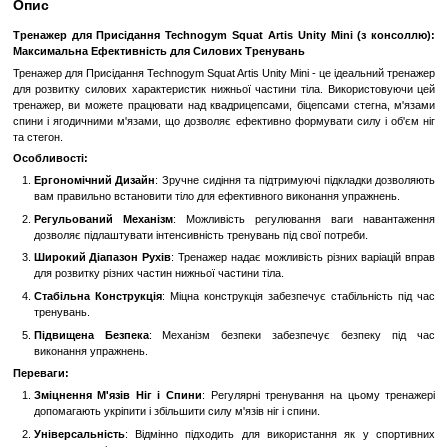
Замовити швидко
Увійти
для відображення накопичувальної знижки
%
До обраного
Порівн
Опис
Тренажер для Присідання Technogym Squat Artis Unity Mini 
Максимальна Ефективність для Силових Тренувань
Тренажер для Присідання Technogym Squat Artis Unity Mini - це іде
для розвитку силових характеристик нижньої частини тіла. Вико
тренажер, ви можете працювати над квадрицепсами, біцепсами с
спини і ягодичними м'язами, що дозволяє ефективно формувати си
та стегон.
Особливості: