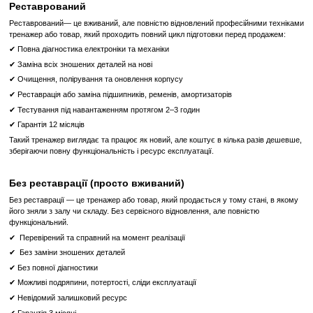
перевантаження хребетного стовпа спортсмена
та можливість
травми.
Дистанційне керування амплітудою рухів
ARTIS® Squat обладнаний PHYSIOSTART
— інтуїтивно
дистанційним регулятором амплітуди рухів (ROM). Він дає змогу
потрібне вихідне положення.
Система Bodyprint
Всі м'які елементи виготовлені зі спеціального спіненого по
щільності, що набуває форми людського тіла, забезпечуючи в
максимальний комфорт і збереження рівноваги під час виконання ф
Інноваційне маркування Visual Set Up
Всі регулювання — кнопки, важелі, фіксатори вантажу та органи к
Flags (патентна заявка на розглянуті) — пофарбовані в яскраво-жо
бути помітними, навіть недосвідчені користувачі легко їх знай
самостійно відрегулювати тренажер під свої вподобання.
Тренажер для Присідання Technogym Squat Artis Unity Mini