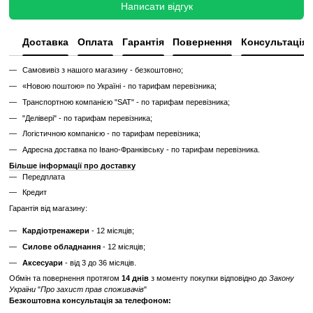
Без реставрації — це тренажер або товар, який продається у тому с
його зняли з залу чи складу. Без сервісного відновлення, але повні
функціональний.
✔
Перевірений та справний на момент реалізації
✔
Без заміни зношених деталей
✔
Без повної діагностики
✔
Можливі подряпини, потертості, сліди експлуатації
✔
Невідомий залишковий ресурс
✔
Гарантія 3 місяці
Ціна такого тренажера нижча, але є ризик непередбачених поломок
витрат.
Дізнайтесь як ми реставруємо тренажери?
Характеристики
Виробник
Technogym