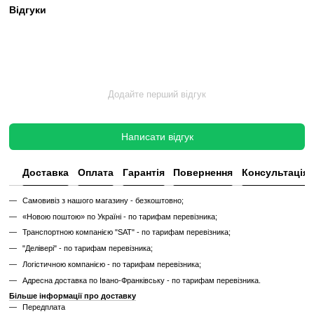
✔
Заміна всіх зношених деталей на нові
✔
Очищення, полірування та оновлення корпусу
✔
Реставрація або заміна підшипників, ременів, амортизаторів
✔
Тестування під навантаженням протягом 2–3 годин
✔
Гарантія 12 місяців
Такий тренажер виглядає та працює як новий, але коштує в кілька 
зберігаючи повну функціональність і ресурс експлуатації.
Без реставрації (просто вживаний)
Без реставрації — це тренажер або товар, який продається у тому с
його зняли з залу чи складу. Без сервісного відновлення, але повні
функціональний.
✔
Перевірений та справний на момент реалізації
✔
Без заміни зношених деталей
✔
Без повної діагностики
✔
Можливі подряпини, потертості, сліди експлуатації
✔
Невідомий залишковий ресурс