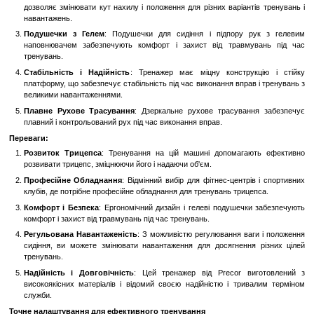
Особливості:
Ергономічний Дизайн
: Завдяки своєму ергономічному диз
забезпечує правильне положення тіла під час виконання вправ
що дозволяє максимально навантажити цю м'язову групу.
Регульований Механізм
: Тренажер має регульовані рукоятк
дозволяє змінювати кут нахилу і положення для різних варіан
навантажень.
Подушечки з Гелем
: Подушечки для сидіння і підпору 
наповнювачем забезпечують комфорт і захист від травм
тренувань.