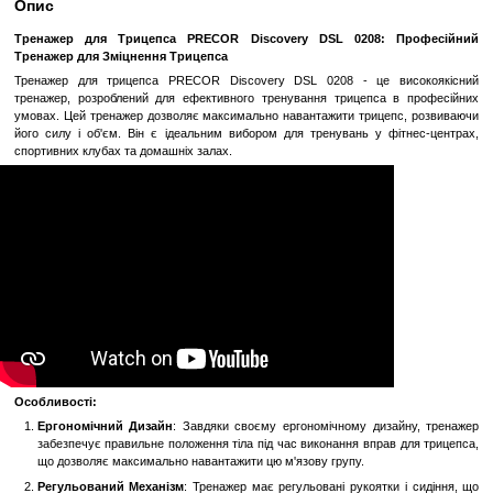
Замовити швидко
Увійти
для відображення накопичувальної знижки
%
До обраного
Порівн
Опис
Тренажер для Трицепса PRECOR Discovery DSL 0208: 
Тренажер для Зміцнення Трицепса
Тренажер для трицепса PRECOR Discovery DSL 0208 - це 
тренажер, розроблений для ефективного тренування трицепса 
умовах. Цей тренажер дозволяє максимально навантажити трице
його силу і об'єм. Він є ідеальним вибором для тренувань у ф
спортивних клубах та домашніх залах.