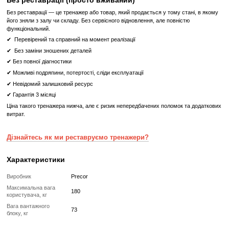
Інструкції та комфорт
Великі наочні таблички із зображеннями вправ і м'язами, залучен
тренажері, а також QR-кодами із посиланнями на навчальні від
змогу швидко почати тренування навіть новачкам.
Додаткові функції
Високоякісні подушки
: Високоякісні 3D-подушки з
уретанового піноматеріалу забезпечують максимальний ко
вправи.
Тримач для напоїв і приладдя
: Тримач для напоїв і прила
відкриту, рівну поверхню, яку легко використовувати та легко ч
Тренажер для Трицепса PRECOR Discovery DSL 0208 - 
помічник у тренуваннях трицепса для досягнення ваших фізич
Що означає Реставрований товар?
Реставрований
Реставрований— це вживаний, але повністю відновлений професій
тренажер або товар, який проходить повний цикл підготовки перед
✔
Повна діагностика електроніки та механіки