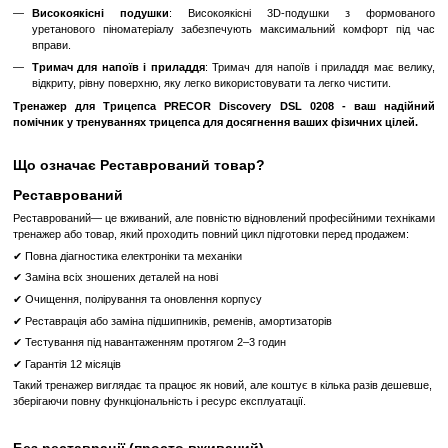
Модель для трицепсів лінійки Selectorized Line серії Discove
плавний і точний хід. Похила лава забезпечує оптимальний 
ефективного та комфортного тренування. Пневматична систем
механізм сидіння забезпечують можливість простого регулювання 
статури.
Сучасний дизайн і надійність
Привабливий вигляд
: Низький ваговий стек тренажер
зачохуванням створюють відкрите та дружнє середов
відвідувачів фітнес-клубу.
Міцний корпус
: Сталь 11-го калібру та суцільнозварні 
стійкий корпус, який не погнеться й не трісне під великим
навіть після тривалої експлуатації.
Зручне налаштування для швидкого старту
Міцні точки контакту
: Сидіння з міцного та зносостійког
захисним покриттям від поту, пневморегулювання висоти
ергономічної ручки жовтого кольору, штифти вибору навантаже
вантажі та погумовані ручки.
Все це дозволяє легко налаштувати тренажер під будь-якого 
розпочати тренування.