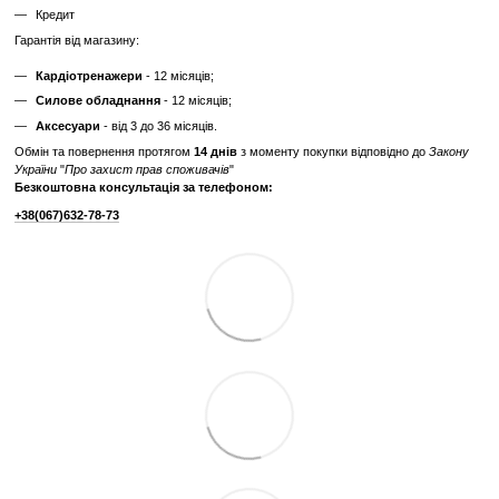
✔
Гарантія 3 місяці
Ціна такого тренажера нижча, але є ризик непередбачених поломок
витрат.
Дізнайтесь як ми реставруємо тренажери?
Характеристики
Виробник
Precor
Максимальна вага
180
користувача, кг
Вага вантажного
73
блоку, кг
Відгуки