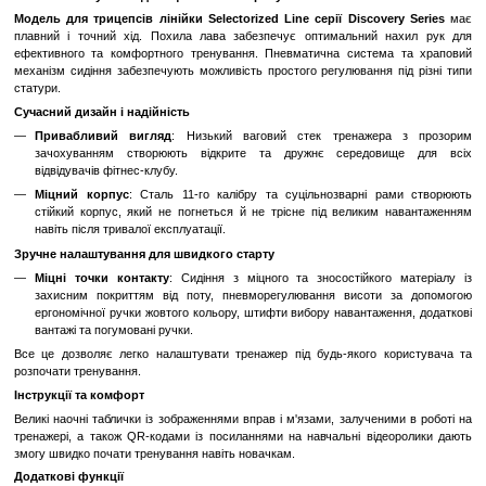
Стабільність і Надійність
: Тренажер має міцну констру
платформу, що забезпечує стабільність під час виконання впра
великими навантаженнями.
Плавне Рухове Трасування
: Дзеркальне рухове трасуван
плавний і контрольований рух під час виконання вправ.
Переваги:
Розвиток Трицепса
: Тренування на цій машині допомага
розвивати трицепс, зміцнюючи його і надаючи об'єм.
Професійне Обладнання
: Відмінний вибір для фітнес-центр
клубів, де потрібне професійне обладнання для тренувань триц
Комфорт і Безпека
: Ергономічний дизайн і гелеві подушечк
комфорт і захист від травмувань під час тренувань.
Регульована Навантаженість
: З можливістю регулювання ва
сидіння, ви можете змінювати навантаження для досягненн
тренувань.
Надійність і Довговічність
: Цей тренажер від Precor в
високоякісних матеріалів і відомий своєю надійністю і три
служби.
Точне налаштування для ефективного тренування