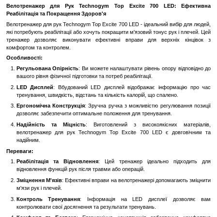
Замовити швидко
Увійти
для відображення накопичувальної знижки
%
До обраного
Порівн
Опис
Велотренажер для Рук Technogym Top Excite 700 LED
Реабілітація та Покращення Здоров'я
Велотренажер для рук Technogym Top Excite 700 LED - ідеальний в
які потребують реабілітації або хочуть покращити м'язовий тонус ру
тренажер дозволяє виконувати ефективні вправи для верхн
комфортом та контролем.
Особливості:
Регульована Опірність
: Ви можете налаштувати рівень опор
вашого рівня фізичної підготовки та потреб реабілітації.