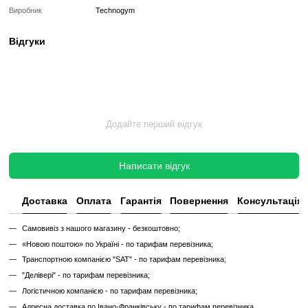
✔
Повна діагностика електроніки та механіки
✔
Заміна всіх зношених деталей на нові
✔
Очищення, полірування та оновлення корпусу
✔
Реставрація або заміна підшипників, ременів, амортизаторів
✔
Тестування під навантаженням протягом 2–3 годин
✔
Гарантія 12 місяців
Такий тренажер виглядає та працює як новий, але коштує в кілька 
зберігаючи повну функціональність і ресурс експлуатації.
Без реставрації (просто вживаний)
Без реставрації — це тренажер або товар, який продається у тому с
його зняли з залу чи складу. Без сервісного відновлення, але повні
функціональний.
✔
Перевірений та справний на момент реалізації
✔
Без заміни зношених деталей
✔
Без повної діагностики
✔
Можливі подряпини, потертості, сліди експлуатації