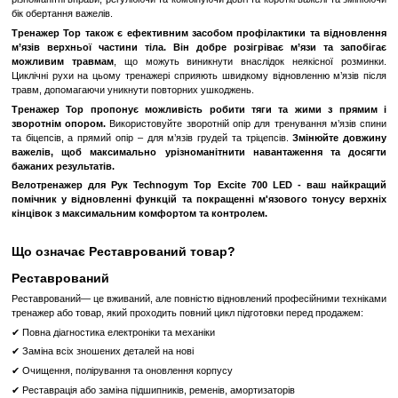
частини тіла та тих, хто бажає розвивати м’язи верхньої частини
надмірного навантаження на суглоби та хребет.
Використання цього тренажера дозволяє швидко нарощувати
рук, уникати болю в суглобах, розминати тіло та формув
поставу.
Тренажер Top забезпечує можливість виконання аеробних 
задіюючи м’язи нижньої частини тіла.
Зйомне сидіння дозволяє здійснювати тренування як
положенні, так і стоячи,
що особливо важливо для осіб з різн
можливостями.
Аеробні тренування на велотренажері Top сприяють підвищенн
організму, поліпшенню самопочуття, укріпленню серцево-суди
активізації обміну речовин та спалюванню жиру. Регулярні ка
сприяють підвищенню стійкості до стресу, зменшенню ризику розв
покращенню психологічного стану.
Під час тренування на цьому тренажері задіяні м’язи рук, пл
м’язи-стабілізатори корпусу та спини.
Велотренажер має набір важелів, що дозволяють налаштовуват
на потрібні групи м’язів. Можливості аеробного тренування верхнь
на велотренажері Top є майже безмежними. Тренажер дозвол
різноманітні вправи, регулюючи та комбінуючи довгі та короткі важ