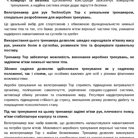
LED Дисплей
: Вбудований LED дисплей відображає інфор
тренування, швидкість, відстань та кількість калорій, що спален
Ергономічна Конструкція
: Зручна ручка з можливістю регул
дозволяє забезпечити оптимальне положення для тренування.
Надійність та Міцність
: Виготовлений з високоякісни
велотренажер для рук Technogym Top Excite 700 LED є д
надійним.
Переваги:
Реабілітація та Відновлення
: Цей тренажер ідеально 
відновлення функцій рук після травми або операцій.
Зміцнення М'язів
: Ефективні вправи на велотренажері допома
м'язи рук і плечей.
Контроль Тренування
: Інформація на LED дисплеї 
контролювати свої досягнення та результати тренувань.
Комфорт та Безпека
: Ергономічна конструкція забезпе
тренування, а надійна система опори додає відчуття безпеки.
Велотренажер для рук TechnoGym Top є унікальним 
спеціально розробленим для аеробних тренувань.
Це ідеальний вибір для спортсменів з обмеженою функціональ