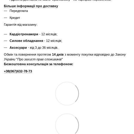
✔
Невідомий залишковий ресурс
✔
Гарантія 3 місяці
Ціна такого тренажера нижча, але є ризик непередбачених поломок
витрат.
Дізнайтесь як ми реставруємо тренажери?
Характеристики
Виробник
Technogym
Відгуки