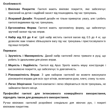
До обраного
Порівн
Опис
Вінілові Гантелі Apus Sports (Набір 0.5 - 4 кг): Зручні та Наді
Домашніх Тренувань
Вінілові гантелі від Apus Sports - це ідеальний вибір для всіх, хто
надійне обладнання для домашніх тренувань. Цей набір гантелей 
дозволяє вам ефективно працювати над м'язовим тонусом, сил
та зміцненням тіла, не виходячи з дому.
Особливості:
Вінілове Покриття
: Гантелі мають вінілове покриття, я
приємний на дотик і надійний захист від пошкоджень під час тр
Яскравий Дизайн
: Яскравий дизайн не тільки привертає уваг
гантелі видимими під час тренувань.
Ергономічна Форма
: Гантелі мають ергономічну форму, 
зручний захват під час вправ.
Набір від 0.5 до 4 кг
: Цей набір містить гантелі вагою від 
дозволяє вам плавно збільшувати вагу під час тренувань і пр