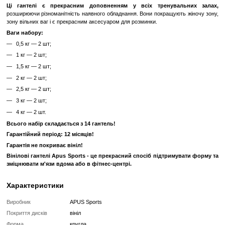
під ваші потреби.
Переваги:
Зручність і Маневреність
: Даний набір гантелей легко трим
робить їх ідеальними для різних вправ.
Міцність і Надійність
: Гантелі від Apus Sports мають міцну
високоякісне покриття, що забезпечує їх довговічність.
Різноманітність Вправ
: З цим набором гантелей ви може
різноманітні вправи для всіх груп м'язів, включаючи руки, плечі,
Легке Зберігання
: Гантелі компактні і легко зберігаються піс
займаючи багато місця.
Професійні гантелі для інтенсивного комерційного в
підходять також для домашнього використання.
Ручки вінілових гантелей розроблені спеціально для жіночих 
вініловим покриттям.
Ці гантелі є прекрасним доповненням у всіх тренува
розширюючи різноманітність наявного обладнання. Вони покращуют
зону вільних ваг і є прекрасним аксесуаром для розминки.
Ваги набору:
0,5 кг — 2 шт;