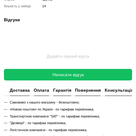
1 кг — 2 шт;
1,5 кг — 2 шт;
2 кг — 2 шт;
2,5 кг — 2 шт;
3 кг — 2 шт;
4 кг — 2 шт.
Всього набір складається з 14 гантель!
Гарантійний період: 12 місяців!
Гарантія не покриває вініл!
Вінілові гантелі Apus Sports - це прекрасний спосіб підтрим
зміцнювати м'язи вдома або в фітнес-центрі.
Характеристики
Виробник
APUS Sports
Покриття дисків
вініл
Форма
кругла