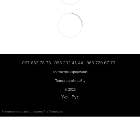
«Новою поштою» по Україні - по тарифам перевізника;
Транспортною компанією "SAT" - по тарифам перевізника;
"Делівері" - по тарифам перевізника;
Логістичною компанією - по тарифам перевізника;
Адресна доставка по Івано-Франківську - по тарифам перевізни
Більше інформації про доставку
Передплата
Кредит
Гарантія від магазину:
Кардіотренажери
- 12 місяців;
Силове обладнання
- 12 місяців;
Аксесуари
- від 3 до 36 місяців.
Обмін та повернення протягом
14 днів
з моменту покупки відповід
України
"
Про захист прав споживачів
"
Безкоштовна консультація за телефоном:
+38(067)632-78-73