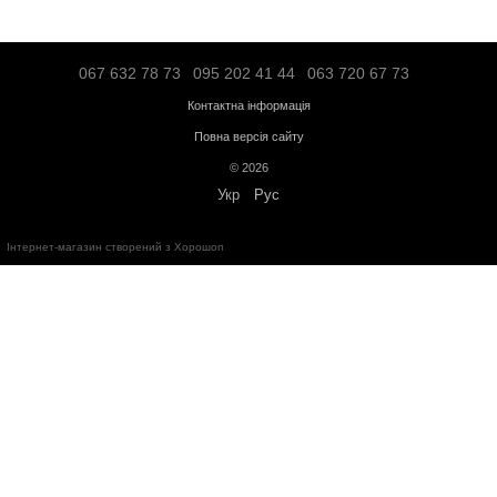
Силове обладнання
- 12 місяців;
Аксесуари
- від 3 до 36 місяців.
Обмін та повернення протягом
14 днів
з моменту покупки відповід
України
"
Про захист прав споживачів
"
Безкоштовна консультація за телефоном:
+38(067)632-78-73