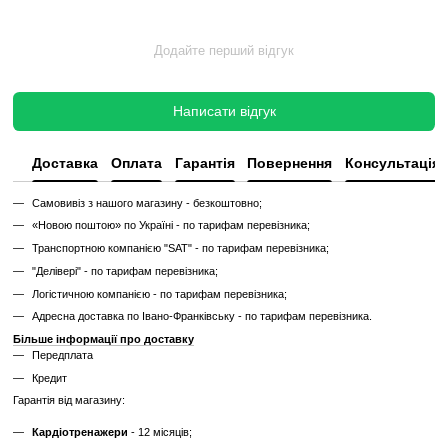
Гарантійний термін
: 3 місяці
Гумка для фітнесу виготовлена для щоденного д
комерційного використання, а в домашніх умова
збільшується в кілька разів.
Характеристики
Виробник
APUS Sports
Відгуки
Додайте перший відгук