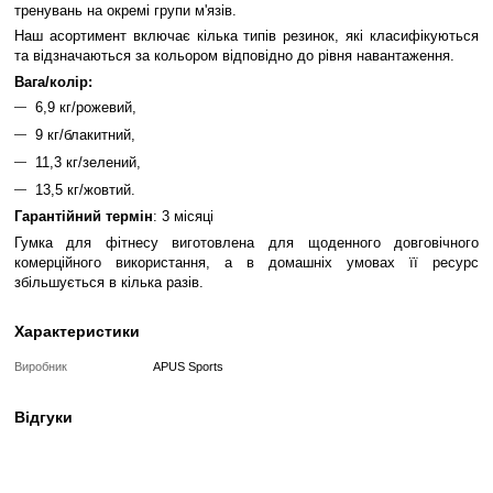
До обраного
Порівн
Опис
Резинки для фітнесу
Apus Spotrs
є ідеальним інстр
компактного тренування та розтягування.
Завдяки своїм розмірам та формі вони підходять дл
реабілітаційних та активних вправ, а також для 
тренувань на окремі групи м'язів.
Наш асортимент включає кілька типів резинок, які кл
та відзначаються за кольором відповідно до рівня нава
Вага/колір:
6,9 кг/рожевий,
9 кг/блакитний,
11,3 кг/зелений,
13,5 кг/жовтий.