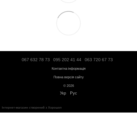
Більше інформації про доставку
Передплата
Кредит
Гарантія від магазину:
Кардіотренажери
- 12 місяців;
Силове обладнання
- 12 місяців;
Аксесуари
- від 3 до 36 місяців.
Обмін та повернення протягом
14 днів
з моменту покупки відповід
України
"
Про захист прав споживачів
"
Безкоштовна консультація за телефоном:
+38(067)632-78-73