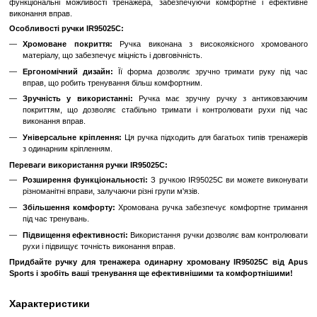
До обраного
Порівн
Опис
Ручка для тренажера одинарна хромована IR9502
Sports
Ручка для тренажера одинарна хромована IR95025C від Apu
ідеальний аксесуар для вашого тренажерного залу. Вона дозволяє
функціональні можливості тренажера, забезпечуючи комфортн
виконання вправ.
Особливості ручки IR95025C:
Хромоване покриття:
Ручка виконана з високоякісного
матеріалу, що забезпечує міцність і довговічність.
Ергономічний дизайн:
Її форма дозволяє зручно тримати
вправ, що робить тренування більш комфортним.
Зручність у використанні:
Ручка має зручну ручку з а
покриттям, що дозволяє стабільно тримати і контролювати
виконання вправ.