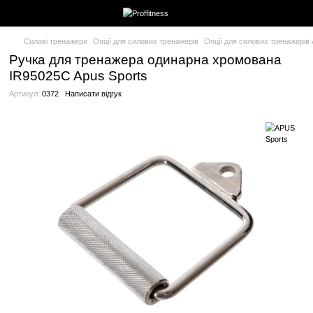
Силові тренажери
Опції для силових тренажерів
Опції для си
Ручка для тренажера одинарна хром
IR95025C Apus Sports
Артикул:
0372
Написати відгук