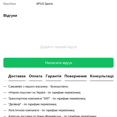
Універсальне кріплення:
Ця ручка підходить для багатьох т
з одинарним кріпленням.
Переваги використання ручки IR95025C:
Розширення функціональності:
З ручкою IR95025C ви може
різноманітні вправи, залучаючи різні групи м'язів.
Збільшення комфорту:
Хромована ручка забезпечує комфо
під час тренувань.
Підвищення ефективності:
Використання ручки дозволяє ва
рухи і підвищує точність виконання вправ.
Придбайте ручку для тренажера одинарну хромовану IR95
Sports і зробіть ваші тренування ще ефективнішими та комф
Характеристики
Виробник
APUS Sports
Відгуки