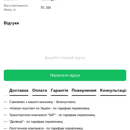
✔
Гарантія 12 місяців
Такий тренажер виглядає та працює як новий, але коштує в кілька 
зберігаючи повну функціональність і ресурс експлуатації.
Без реставрації (просто вживаний)
Без реставрації — це тренажер або товар, який продається у тому с
його зняли з залу чи складу. Без сервісного відновлення, але повні
функціональний.
✔
Перевірений та справний на момент реалізації
✔
Без заміни зношених деталей
✔
Без повної діагностики
✔
Можливі подряпини, потертості, сліди експлуатації
✔
Невідомий залишковий ресурс
✔
Гарантія 3 місяці
Ціна такого тренажера нижча, але є ризик непередбачених поломок
витрат.