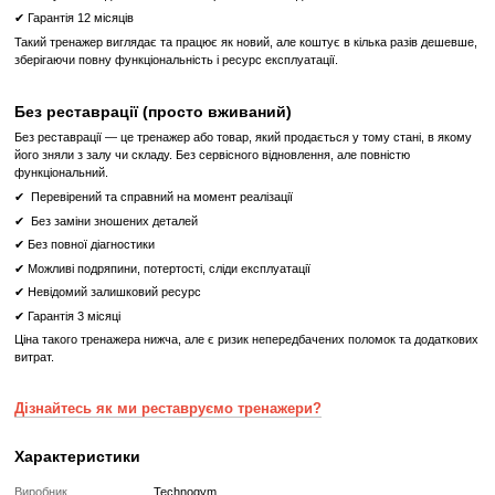
Швидка доставка по всій Україні;
Зручний інтерфейс сайту та легкий процес оформлення замовл
Якщо ви шукаєте надійний тренажер для свого спортзалу, звер
Technogym Abductor (Selection 900) з консоллю. Він стане ід
доповненням вашого обладнання, допомагаючи вашим клієнт
нових висот у своїх тренуваннях.
Proffitness – ваш надійний постачальник професійного спор
обладнання.
Що означає Реставрований товар?
Реставрований
Реставрований— це вживаний, але повністю відновлений професій
тренажер або товар, який проходить повний цикл підготовки перед
✔
Повна діагностика електроніки та механіки
✔
Заміна всіх зношених деталей на нові
✔
Очищення, полірування та оновлення корпусу
✔
Реставрація або заміна підшипників, ременів, амортизаторів
✔
Тестування під навантаженням протягом 2–3 годин