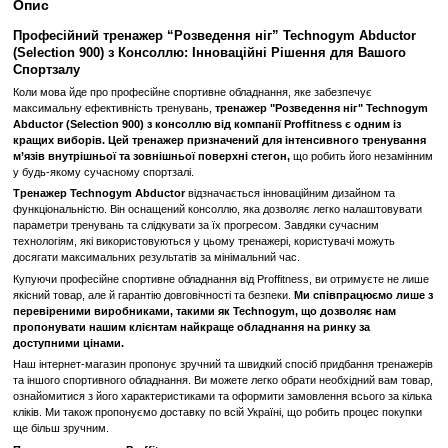
Замовити швидко
Увійти
для відображення накопичувальної знижки
%
До обраного
Порівн
Опис
Професійний тренажер “Розведення ніг” Technogym 
(Selection 900) з Консоллю: Інноваційні Рішення для
Спортзалу
Коли мова йде про професійне спортивне обладнання, яке забезпе
максимальну ефективність тренувань,
тренажер "Розведення ні
Abductor (Selection 900) з консоллю від компанії Proffitness є 
кращих виборів. Цей тренажер призначений для інтенсивног
м’язів внутрішньої та зовнішньої поверхні стегон,
що робить й
у будь-якому сучасному спортзалі.