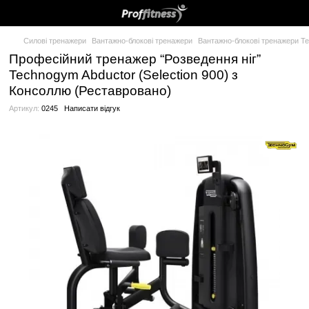
Силові тренажери
Вантажно-блокові тренажери
Вантажно-бло
Професійний тренажер “Розведення ні
Technogym Abductor (Selection 900) з
Консоллю (Реставровано)
Артикул:
0245
Написати відгук