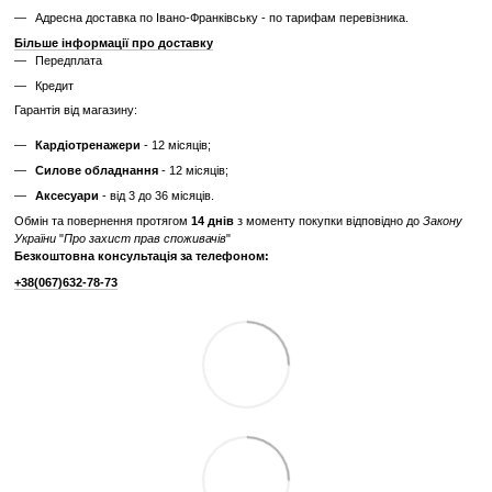
Дізнайтесь як ми реставруємо тренажери?
Характеристики
Виробник
Technogym
Вага вантажного
70; 100
блоку, кг
Відгуки
Додайте перший відгук
Написати відгук