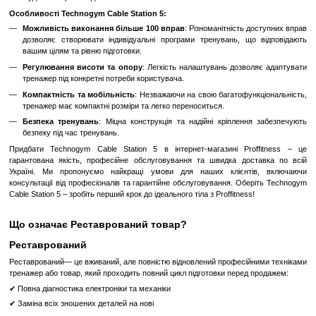
силових вправ до функціональних тренувань – з Technogym Cab
зможете виконувати безліч різних вправ.
Інноваційні технології
: Тренажер обладнаний сучасними те
забезпечують плавність рухів і точність навантаження. Це до
максимальної ефективності тренувань і мінімізувати ризик тра
Ергономічний дизайн
: Technogym Cable Station 5 р
урахуванням ергономіки, що забезпечує комфорт під час зан
розміри тренажера дозволяють використовувати його наві
приміщеннях.
Висока якість матеріалів
: Використання міцних та довговіч
гарантує тривалий термін служби тренажера навіть при
використанні.
Легкість у використанні
: Інтуїтивно зрозумілий інтерф
налаштувань роблять Technogym Cable Station 5 доступним дл
будь-якого рівня підготовки.
Особливості Technogym Cable Station 5:
Можливість виконання більше 100 вправ
: Різноманітність 
дозволяє створювати індивідуальні програми тренувань, щ
вашим цілям та рівню підготовки.