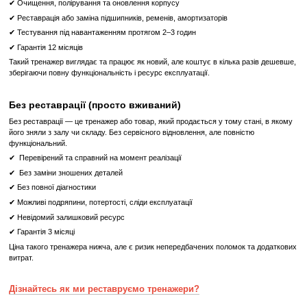
Регулювання висоти та опору
: Легкість налаштувань дозво
тренажер під конкретні потреби користувача.
Компактність та мобільність
: Незважаючи на свою багатофун
тренажер має компактні розміри та легко переноситься.
Безпека тренувань
: Міцна конструкція та надійні кріпленн
безпеку під час тренувань.
Придбати Technogym Cable Station 5 в інтернет-магазині Pro
гарантована якість, професійне обслуговування та швидка до
Україні. Ми пропонуємо найкращі умови для наших клієнт
консультації від професіоналів та гарантійне обслуговування. Об
Cable Station 5 – зробіть перший крок до ідеального тіла з Proffitness
Що означає Реставрований товар?
Реставрований
Реставрований— це вживаний, але повністю відновлений професій
тренажер або товар, який проходить повний цикл підготовки перед
✔
Повна діагностика електроніки та механіки
✔
Заміна всіх зношених деталей на нові