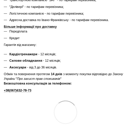
Ціна такого тренажера нижча, але є ризик непередбачених поломок
витрат.
Дізнайтесь як ми реставруємо тренажери?
Характеристики
Виробник
Technogym
Вага вантажного
100; 130
блоку, кг
Відгуки
Додайте перший відгук