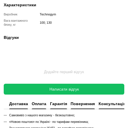
✔
Очищення, полірування та оновлення корпусу
✔
Реставрація або заміна підшипників, ременів, амортизаторів
✔
Тестування під навантаженням протягом 2–3 годин
✔
Гарантія 12 місяців
Такий тренажер виглядає та працює як новий, але коштує в кілька 
зберігаючи повну функціональність і ресурс експлуатації.
Без реставрації (просто вживаний)
Без реставрації — це тренажер або товар, який продається у тому с
його зняли з залу чи складу. Без сервісного відновлення, але повні
функціональний.
✔
Перевірений та справний на момент реалізації
✔
Без заміни зношених деталей
✔
Без повної діагностики
✔
Можливі подряпини, потертості, сліди експлуатації
✔
Невідомий залишковий ресурс
✔
Гарантія 3 місяці