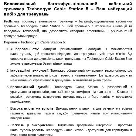
Замовити швидко
Увійти
для відображення накопичувальної знижки
%
До обраного
Порівн
Опис
Високоякісний багатофункціональний 
тренажер Technogym Cable Station 5 – Ваш
вибір для тренувань
Proffitness пропонує винятковий тренажер – багатофункціонал
тренажер Technogym Cable Station 5. Цей тренажер є втілення
передових технологій, що дозволяють створити ефективний і 
тренувальний процес.
Переваги Technogym Cable Station 5:
Універсальність
: Завдяки різноманітним насадкам і
налаштувань, цей тренажер підходить для тренувань усіх гр