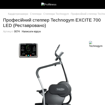
Кардіотренажери
Степпери
Степпери Technogym
Професійн
Професійний степпер Technogym EXC
LED (Реставровано)
Артикул:
0074
Написати відгук