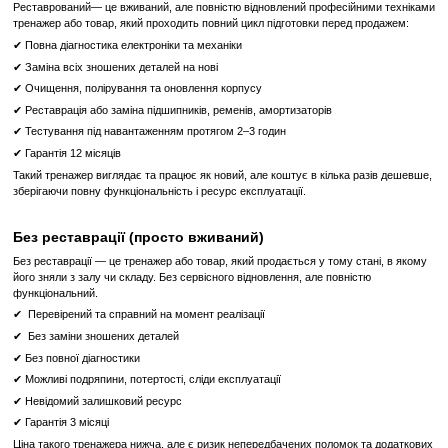
навантаження на суглоби та м'язи під час тренування, що
більш комфортними та безпечними.
Переваги:
Ефективність Тренувань
: Завдяки вбудованим п
ергономічному дизайну, степпер Technogym Excite 700 LE
отримати ефективні кардіотренування та підвищити вашу витри
Чіткий LED Дисплей
: Інформативний дисплей дозволяє ва
ваш прогрес під час тренувань та заохочує до досягнення нови
Широкий Вибір Програм
: Різноманітні тренувальні програ
досягти різних цілей, від підтримання форми до підвищення вит
Комфорт та Безпека
: Ергономічний дизайн та амортиза
забезпечують комфортні та безпечні умови для тренувань наві
вправах.
Technogym Excite 700 LED - ваш ідеальний співбесідник д
фітнес-цілей в зручний та ефективний спосіб.
Що означає Реставрований товар?
Реставрований