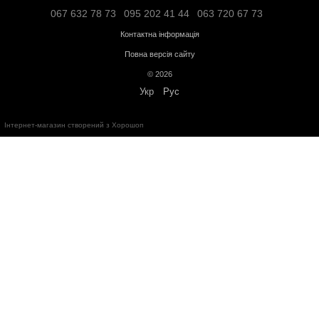
Транспортною компанією "SAT" - по тарифам перевізника;
"Делівері" - по тарифам перевізника;
Логістичною компанією - по тарифам перевізника;
Адресна доставка по Івано-Франківську - по тарифам перевізни
Більше інформації про доставку
Передплата
Кредит
Гарантія від магазину:
Кардіотренажери
- 12 місяців;
Силове обладнання
- 12 місяців;
Аксесуари
- від 3 до 36 місяців.
Обмін та повернення протягом
14 днів
з моменту покупки відповід
України
"
Про захист прав споживачів
"
Безкоштовна консультація за телефоном:
+38(067)632-78-73