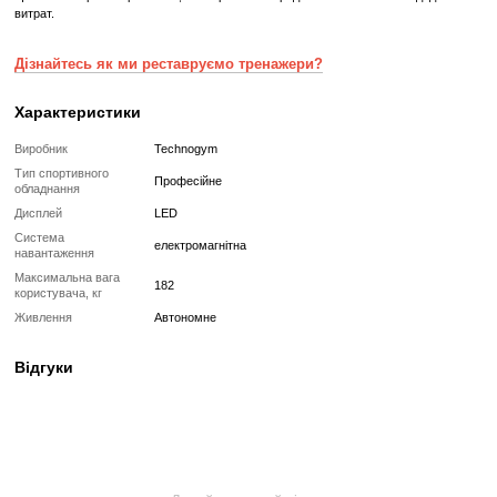
Реставрований— це вживаний, але повністю відновлений професій
тренажер або товар, який проходить повний цикл підготовки перед
✔
Повна діагностика електроніки та механіки
✔
Заміна всіх зношених деталей на нові
✔
Очищення, полірування та оновлення корпусу
✔
Реставрація або заміна підшипників, ременів, амортизаторів
✔
Тестування під навантаженням протягом 2–3 годин
✔
Гарантія 12 місяців
Такий тренажер виглядає та працює як новий, але коштує в кілька 
зберігаючи повну функціональність і ресурс експлуатації.
Без реставрації (просто вживаний)
Без реставрації — це тренажер або товар, який продається у тому с
його зняли з залу чи складу. Без сервісного відновлення, але повні
функціональний.
✔
Перевірений та справний на момент реалізації
✔
Без заміни зношених деталей
✔
Без повної діагностики