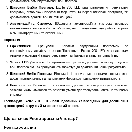
Особливості:
Ергономічний Дизайн
: Excite 700 LED має ергономічно спро
що дозволяють вам тренувати ноги та сідниці в найкомфор
Цей дизайн сприяє правильному розподілу навантаження та
травм.
LED Дисплей
: Чіткий LED дисплей відображає важливі дані 
такі як час, відстань, кроки на хвилину, споживані калорії та ін
допомагають вам відстежувати ваш прогрес.
Широкий Вибір Програм
: Excite 700 LED має різноманіт
програми, включаючи віртуальні маршрути та персоналізовані
допомагають досягти ваших фітнес-цілей.
Амортизаційна Система
: Вбудована амортизаційна си