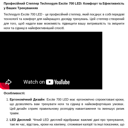
Замовити швидко
Увійти
для відображення накопичувальної знижки
%
До обраного
Порівн
Опис
Професійний Степпер Technogym Excite 700 LED: Комфорт та
у Ваших Тренуваннях
Technogym Excite 700 LED - це професійний степпер, який поєднує 
технології та комфорт для найкращого досвіду тренувань. Цей ст
для того, щоб надати вам можливість підвищити вашу витриваліс
ноги та сідниці в найефективніший спосіб.