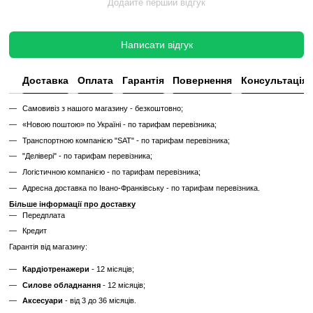
✔
Можливі подряпини, потертості, сліди експлуатації
✔
Невідомий залишковий ресурс
✔
Гарантія 3 місяці
Ціна такого тренажера нижча, але є ризик непередбачених поломок
витрат.
Дізнайтесь як ми реставруємо тренажери?
Характеристики
Виробник
Technogym
Тип спортивного
Професійне
обладнання
Дисплей
LED
Система
електромагнітна
навантаження
Максимальна вага
182
користувача, кг