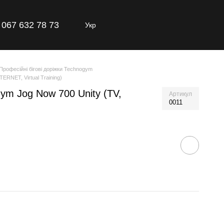
067 632 78 73
Укр
Професійні бігові доріжки Technogym
ERNET, Virtual Training)
ym Jog Now 700 Unity (TV,
Артикул
0011