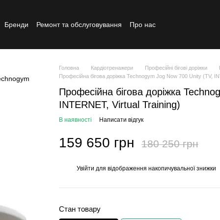
Бренди
Ремонт та обслуговування
Про нас
Реставрований товар
Головна
Кардіотренажери
Професійні бігові доріжки
Професійна бігова доріжка Technogym Jog Now 700 Unity (TV, INT
Професійна бігова доріжка Technog
INTERNET, Virtual Training)
В наявності
Написати відгук
159 650 грн
180 250 грн
Увійти
для відображення накопичувальної знижки
%
Стан товару