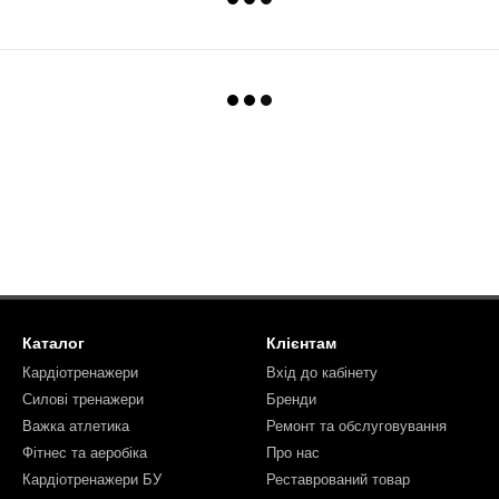
Каталог
Клієнтам
Кардіотренажери
Вхід до кабінету
Силові тренажери
Бренди
Важка атлетика
Ремонт та обслуговування
Фітнес та аеробіка
Про нас
Кардіотренажери БУ
Реставрований товар