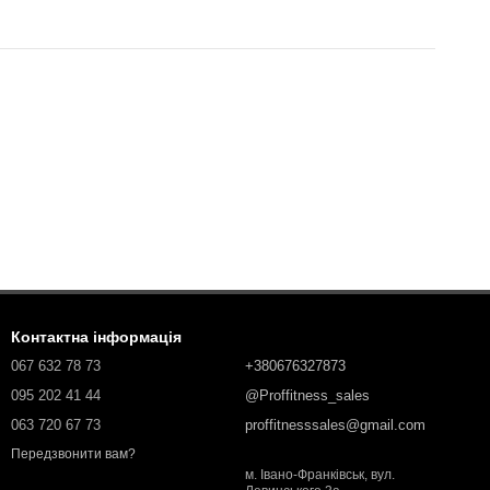
Контактна інформація
067 632 78 73
+380676327873
095 202 41 44
@Proffitness_sales
063 720 67 73
proffitnesssales@gmail.com
Передзвонити вам?
м. Івано-Франківськ, вул.