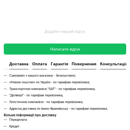
Без реставрації (просто вживаний)
Без реставрації — це тренажер або товар, який продається у тому с
його зняли з залу чи складу. Без сервісного відновлення, але повні
функціональний.
✔
Перевірений та справний на момент реалізації
✔
Без заміни зношених деталей
✔
Без повної діагностики
✔
Можливі подряпини, потертості, сліди експлуатації
✔
Невідомий залишковий ресурс
✔
Гарантія 3 місяці
Ціна такого тренажера нижча, але є ризик непередбачених поломок
витрат.
Дізнайтесь як ми реставруємо тренажери?
Характеристики