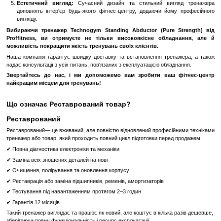
Основні переваги тренажера Technogym Standing Abductor (Pu
Ергономічний дизайн:
Тренажер має зручну конструкцію, 
правильне положення тіла під час виконання вправ. Це зменш
та забезпечує ефективніше тренування.
Високоякісні матеріали:
Використання міцних та довговіч
гарантує тривалий термін експлуатації тренажера. Він здатн
інтенсивні навантаження, що робить його ідеальним для
використання.
Дискове навантаження:
Система дискового навантаження д
регулювати вагу відповідно до рівня підготовки користув
тренажер універсальним для людей різного рівня фізичної підго
Комфорт та безпека:
Спеціальні м'які накладки на сидінн
забезпечують комфорт під час тренувань, а надійні фіксат
безпеку користувача.
Естетичний вигляд:
Сучасний дизайн та стильний вигл
доповнять інтер'єр будь-якого фітнес-центру, додаючи йом
вигляду.
Вибираючи тренажер Technogym Standing Abductor (Pure 
Proffitness, ви отримуєте
не тільки високоякісне облад