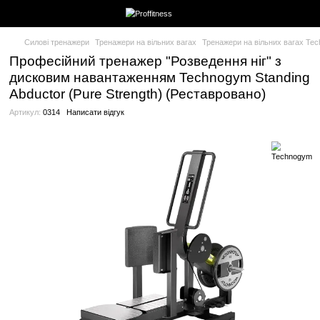
Силові тренажери
Тренажери на вільних вагах
Тренажери на 
Професійний тренажер "Розведення ні
дисковим навантаженням Technogym 
Abductor (Pure Strength) (Реставрован
Артикул:
0314
Написати відгук