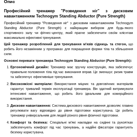
Замовити швидко
Увійти
для відображення накопичувальної знижки
%
До обраного
Порівн
Опис
Професійний тренажер "Розведення ніг" з
навантаженням Technogym Standing Abductor (Pure S
Професійний тренажер "Розведення ніг" з дисковим навантаже
Standing Abductor (Pure Strength) є найкращим вибором д
спортивного залу чи фітнес-центру, який прагне забезпечити 
максимально ефективні тренування.
Цей тренажер розроблений для тренування м'язів сідниць 
робить його незамінним у програмах для покращення форми тіла
сили.