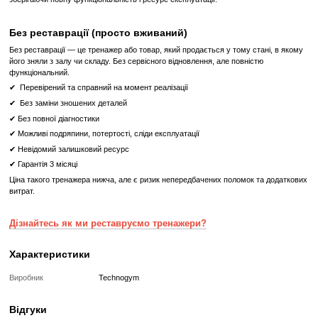
можливість покращити якість тренувань своїх клієнтів.
Наша компанія гарантує швидку доставку та встановлення трен
надає консультації з усіх питань, пов'язаних з експлуатацією облад
Звертайтесь до нас, і ми допоможемо вам зробити ваш 
найкращим місцем для тренувань!
Що означає Реставрований товар?
Реставрований
Реставрований— це вживаний, але повністю відновлений професій
тренажер або товар, який проходить повний цикл підготовки перед
✔
Повна діагностика електроніки та механіки
✔
Заміна всіх зношених деталей на нові
✔
Очищення, полірування та оновлення корпусу
✔
Реставрація або заміна підшипників, ременів, амортизаторів
✔
Тестування під навантаженням протягом 2–3 годин
✔
Гарантія 12 місяців
Такий тренажер виглядає та працює як новий, але коштує в кілька 
зберігаючи повну функціональність і ресурс експлуатації.