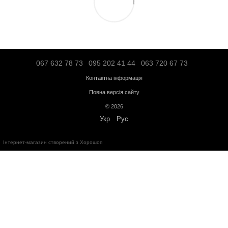
«Новою поштою» по Україні - по тарифам перевізника;
Транспортною компанією "SAT" - по тарифам перевізника;
"Делівері" - по тарифам перевізника;
Логістичною компанією - по тарифам перевізника;
Адресна доставка по Івано-Франківську - по тарифам перевізни
Більше інформації про доставку
Передплата
Кредит
Гарантія від магазину:
Кардіотренажери
- 12 місяців;
Силове обладнання
- 12 місяців;
Аксесуари
- від 3 до 36 місяців.
Обмін та повернення протягом
14 днів
з моменту покупки відповід
України
"
Про захист прав споживачів
"
Безкоштовна консультація за телефоном:
+38(067)632-78-73