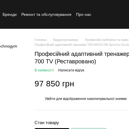
Бренди
Ремонт та обслуговування
Про нас
Реставрований товар
Головна
Кардіотренажери
Професійні орбітреки та варіо
Професійний адаптивний тренажер TECHNOGYM Synchro Excit
Професійний адаптивний тренаже
700 TV (Реставровано)
В наявності
Написати відгук
97 850 грн
Увійти
для відображення накопичувальної знижки
%
Стан товару