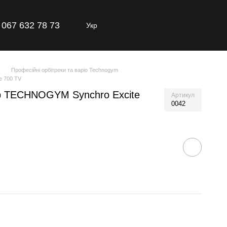
067 632 78 73
Укр
Професійні орбітреки та варіо Technogym
e 700 TV
р TECHNOGYM Synchro Excite
Артикул
0042