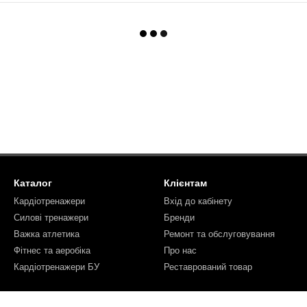
Каталог
Клієнтам
Кардіотренажери
Вхід до кабінету
Силові тренажери
Бренди
Важка атлетика
Ремонт та обслуговування
Фітнес та аеробіка
Про нас
Кардіотренажери БУ
Реставрований товар
Ми в соцмережах