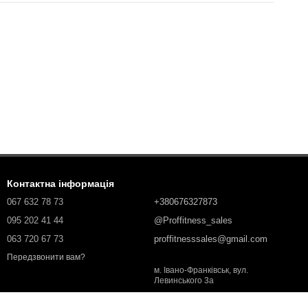
Контактна інформація
067 632 78 73
+380676327873
095 202 41 44
@Proffitness_sales
063 720 67 73
proffitnesssales@gmail.com
Передзвонити вам?
м. Івано-Франківськ, вул.
Левинського 3а
Мапа проїзду