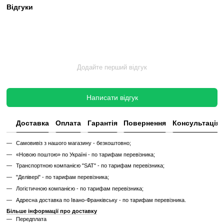
✔
Реставрація або заміна підшипників, ременів, амортизаторів
✔
Тестування під навантаженням протягом 2–3 годин
✔
Гарантія 12 місяців
Такий тренажер виглядає та працює як новий, але коштує в кілька 
зберігаючи повну функціональність і ресурс експлуатації.
Без реставрації (просто вживаний)
Без реставрації — це тренажер або товар, який продається у тому с
його зняли з залу чи складу. Без сервісного відновлення, але повні
функціональний.
✔
Перевірений та справний на момент реалізації
✔
Без заміни зношених деталей
✔
Без повної діагностики
✔
Можливі подряпини, потертості, сліди експлуатації
✔
Невідомий залишковий ресурс
✔
Гарантія 3 місяці
Ціна такого тренажера нижча, але є ризик непередбачених поломок