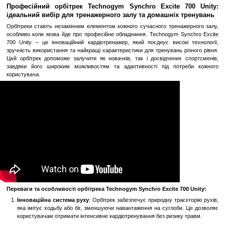
Замовити швидко
Увійти
для відображення накопичувальної знижки
%
До обраного
Порівн
Опис
Професійний орбітрек Technogym Synchro Excite
ідеальний вибір для тренажерного залу та домашніх
Орбітреки стають незамінним елементом кожного сучасного трен
особливо коли мова йде про професійне обладнання. Technogym 
700 Unity – це інноваційний кардіотренажер, який поєднує висо
зручність використання та найкращі характеристики для тренувань
Цей орбітрек допоможе залучити як новачків, так і досвідчени
завдяки його широким можливостям та адаптивності під по
користувача.