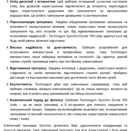
Переваги та особливості орбітрека Technogym Synchro Excite 
Інноваційна система руху
: Орбітрек забезпечує природну тр
яка імітує ходьбу або біг, зменшуючи навантаження на суглоб
користувачам отримати інтенсивне кардіотренування без ризик
Unity дисплей з інтернетом
: Цей орбітрек оснащений суч
Unity, яка дозволяє користувачам підключатися до інтернет
відео, користуватися додатками або тренуватися за 
маршрутами. Це робить тренування цікавішими та мотивуючим
Персоналізація тренувань
: Завдяки вбудованим програмам