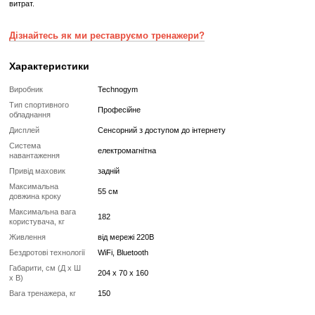
Привід маховик
задній
Максимальна довжина кроку
55 см
Максимальна вага користувача, кг
182
Живлення
від мережі 220В
Бездротові технології
WiFi, Bluetooth
Габарити, см (Д x Ш x В)
204 x 70 x 160
Вага тренажера, кг
150
Що означає Реставрований товар?
Реставрований
Реставрований— це вживаний, але повністю відновлений професій
тренажер або товар, який проходить повний цикл підготовки перед
✔
Повна діагностика електроніки та механіки
✔
Заміна всіх зношених деталей на нові
✔
Очищення, полірування та оновлення корпусу