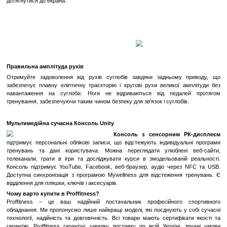
рівнем підготовки.
Плавність та безшумність
Система ремінної передачі Smooth Motion забезпечує плавн
безшумність. Контактні поверхні ергономічні, зручні та приємні на д
Тренування на тренажері Synchro дозволяє розслабитися та зосер
та на самому собі.
Багатоконтактні рукоятки
Synchro оснащений двома парами сенсорних датчиків на рухоми
ручках, що гарантує постійний контроль частоти серцевих скороче