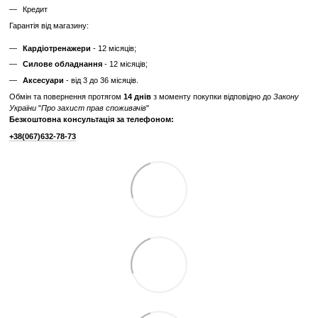
витрат.
Дізнайтесь як ми реставруємо тренажери?
Характеристики
Виробник
Technogym
Тип спортивного
Професійне
обладнання
Дисплей
Cенсорний з доступом до інтернету
Система
електромагнітна
навантаження
Привід маховик
задній
Максимальна
55 см
довжина кроку
Максимальна вага
182
користувача, кг
Живлення
від мережі 220В