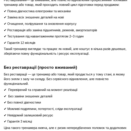
підтримує персональні облікові записи, що відстежують індивіду
тренувань та дані користувача. Можна переглядати улюбле
телеканали, грати в ігри та досліджувати курси в змодельован
Консоль підтримує YouTube, Facebook, веб-браузер, аудіо чер
Доступна синхронізація з програмою Mywellness для відстеженн
відділення для пляшки, ключів і аксесуарів.
Чому варто купити в Proffitness?
Proffitness – це ваш надійний постачальник професійног
обладнання. Ми пропонуємо лише найкращі моделі, які поєднують 
технології, надійність та довговічність. Всі товари мають сертиф
гарантію. Proffitness гарантує швидку доставку по всій Україні
оплати та першокласне обслуговування.
Характеристики обладнання:
Виробник
Technogym
Тип спортивного обладнання
Професійне
Дисплей
Cенсорний з доступом до
Система навантаження
електромагнітна