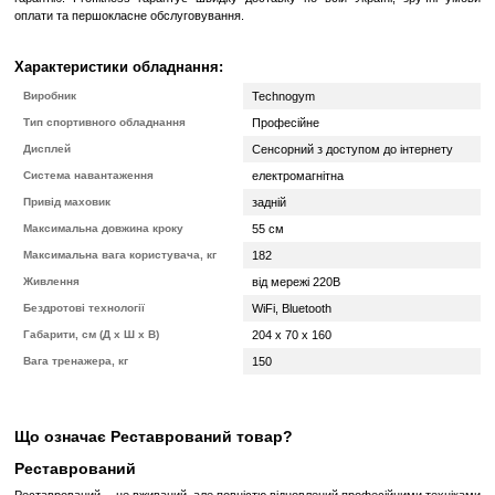
Fast Track Controls
Тренажер Synchro є еліптичним тренажером з функцією управлі
Control, що дозволяє користувачеві регулювати рівень 
безпосередньо з рукояток без необхідності переривати процес т
дотягнутися до екрана.
Правильна амплітуда рухів
Отримуйте задоволення від рухів суглобів завдяки задньом
забезпечує плавну еліптичну траєкторію і кругові рухи великої
навантаження на суглоби. Ноги не відриваються від пед
тренування, забезпечуючи таким чином безпеку для зв’язок і суглоб
Мультимедійна сучасна Консоль Unity
Консоль з сенсорним