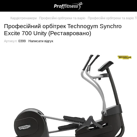
Кардіотренажери
Професійні орбітреки та варіо
Професійні ор
Професійний орбітрек Technogym Syn
Excite 700 Unity (Реставровано)
Артикул:
0399
Написати відгук