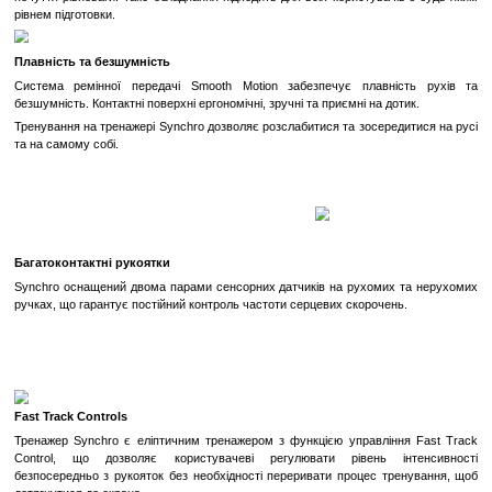
можливості налаштування режимів, кожен користувач мож
тренування під свої потреби та цілі. Від відновлювальни
інтенсивних кардіосесій – Technogym Synchro Excite 700 Unity 
будь-який рівень фізичної підготовки.
Висока надійність та довговічність
: Орбітрек роз
інтенсивного використання в професійних залах, то
використовує лише найкращі матеріали та технології. Це г
термін служби тренажера навіть при постійному навантаженні.
Відстеження прогресу
: Завдяки інтеграції з додатками, кор
слідкувати за своїм прогресом, відстежувати спалені кал
дистанцію та інші важливі показники для досягнення своїх фітне
Екологічність
: Technogym дбає про навколишнє середов
орбітрек споживає мінімум електроенергії. Це не тільки змен
енергію, але й робить ваш тренажерний зал більш екологічним.
Комплексний підхід до фітнесу
: Орбітрек Technogym Sync
Unity – це не лише тренажер, а й інструмент для повног
тренувальний процес. Завдяки мультимедійним можливостям,
програмам та високій технологічності, він стимулює користува
знову і знову.
Еліптичний тренажер Synchro дозволить Вам удосконалити к
почуття рівноваги. Таке обладнання підходить для всіх користува