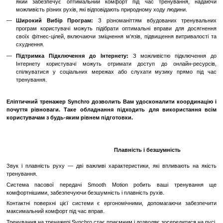
Технологічні Переваги:
Високоякісний Дисплей Visioweb:
Орбітрек оснащений вел
дисплеєм Visioweb, який дозволяє отримати доступ до 
тренувальних програм, відеоуроків, мультимедійного кон
браузера прямо під час тренування.
Ергономічний Дизайн Synchro Excite:
Орбітрек має ергоно
який забезпечує оптимальний комфорт під час тренува
можливість різних рухів, які відповідають природному ходу люд
Широкий Вибір Програм:
З різноманіттям вбудованих
програм користувачі можуть підібрати оптимальні вправи 
своїх фітнес-цілей, включаючи зміцнення м'язів, підвищення 
схуднення.