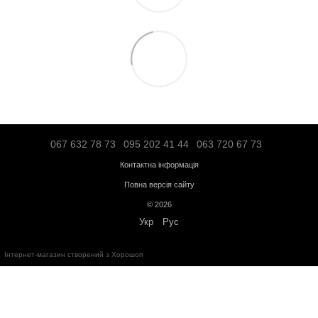
180
користувача, кг
Живлення
від мережі 220В
Бездротові технології
WiFi, Bluetooth
Габарити, см (Д x Ш
204 x 70 x 160
x В)
Вага тренажера, кг
150
Відгуки
Додайте перший відгук
Написати відгук