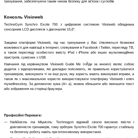
відпускаючи напругу і дозволяючи вам максимально сконце
досягненні своїх цілей.
Багатоконтактні рукоятки
Synchro оснащений двома парами сенсорних датчиків на рухом
рукоятках, що гарантує постійний контроль частоти серцевих скор
Fast Track Controls
Тренажер Synchro є еліптичним тренажером з функцією управлі
Control, що дозволяє користувачу регулювати рівень інтенсивност
з рукояток без необхідності переривати процес тренування, щоб 
екрану.