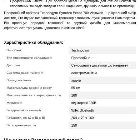
Отримуйте задоволення від плавності рухів завдяки задньом
забезпечує плавну еліптичну траєкторію і кругові рухи великої
навантаження на суглоби. Ноги не відриваються від педалей п
тренування, забезпечуючи таким чином безпеку для зв'язок і суглоб
Консоль Visioweb
TechnoGym Synchro Excite 700 з цифровою системою Visio
сенсорним LCD дисплеєм з діагоналлю 15,6".
Завдяки платформі Visioweb, під час тренування у Вас з'явля
можливості для навігації в Інтернет, спілкування в Facebook і Twitte
а також перегляду особистого вмісту iPod і iPhone або інших 
пристроїв, сумісних з USB.
Навчання під керівництвом Visioweb Guide Me («Йди за мною»
додаток з відеороликами, які докладно пояснюють, як правильно
тренажером, виконувати ті чи інші рухи, яку користь мають викон
також як з максимальною користю використовувати платформу V