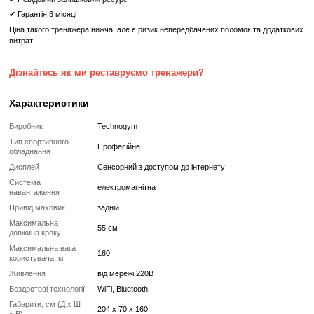
Тип спортивного обладнання
Професійне
Дисплей
Cенсорний з доступом до
Система навантаження
електромагнітна
Привід маховик
задній
Максимальна довжина кроку
55 см
Максимальна вага користувача, кг
180
Живлення
від мережі 220В
Бездротові технології
WiFi, Bluetooth
Габарити, см (Д x Ш x В)
204 x 70 x 160
Вага тренажера, кг
150
Що означає Реставрований товар?
Реставрований
Реставрований— це вживаний, але повністю відновлений професій
тренажер або товар, який проходить повний цикл підготовки перед