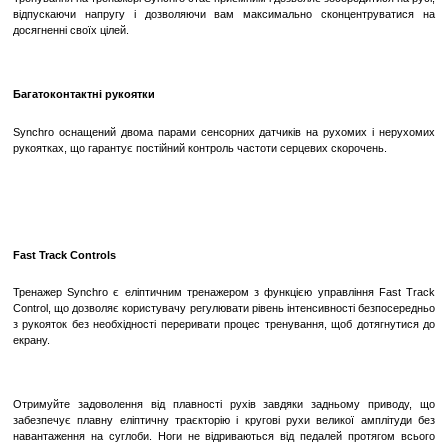
Підтримка Підключення до Інтернету:
З можливістю п
Інтернету користувачі можуть отримати доступ до онл
спілкуватися у соціальних мережах або слухати музику 
тренування.
Еліптичний тренажер Synchro дозволить Вам удосконалити 
почуття рівноваги. Таке обладнання підходить для вико
користувачам з будь-яким рівнем підготовки.
Плавність і безшумніст
Звук і плавність руху — дві важливі характеристики, які вплив
тренування.
Система пасової передачі Smooth Motion робить ваші т
комфортнішими, забезпечуючи безшумність і плавність рухів.
Контактні поверхні цієї системи є ергономічними, допомагаю
максимальний комфорт під час вправ.
Тренування на тренажері Synchro стає приємним і дозволяє зосере