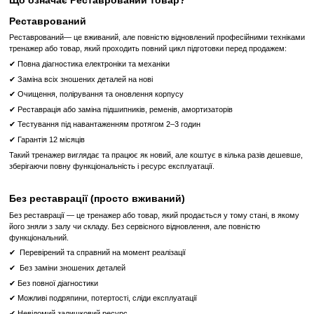
mywellnesskey. За допомогою зума (A+ a), можна збільшити або 
або зображення на сторінці браузера.
Професійні Переваги:
Надійність та Міцність:
Technogym відомий своєю висо
довговічністю тренажерів, тому орбітрек Synchro Excite 700 гар
та безпечну роботу навіть при інтенсивному використанні.
Професійний Стиль:
Цей орбітрек ідеально підходить для фіт
спортивних закладів завдяки своїй надійності, функціональності 
Професійний орбітрек Technogym Synchro Excite 700 Visioweb - це 
для тих, хто шукає високоякісний тренажер з великим функціонал
Він пропонує передові технології та зручний дизайн для
ефективності тренувань і досягнення фітнес-цілей.
Характеристики обладнання:
Виробник
Technogym