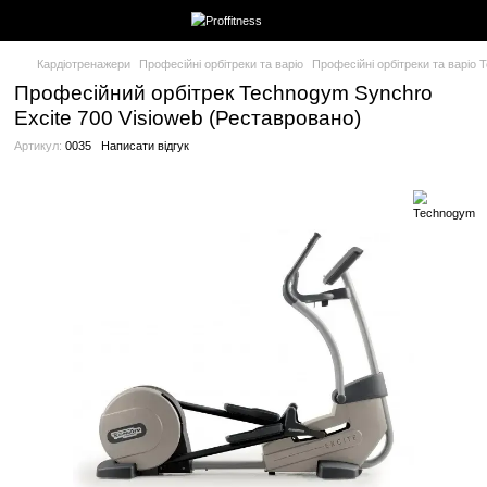
Кардіотренажери
Професійні орбітреки та варіо
Професійні ор
Професійний орбітрек Technogym Syn
Excite 700 Visioweb (Реставровано)
Артикул:
0035
Написати відгук