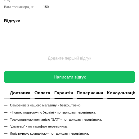
✔
Повна діагностика електроніки та механіки
✔
Заміна всіх зношених деталей на нові
✔
Очищення, полірування та оновлення корпусу
✔
Реставрація або заміна підшипників, ременів, амортизаторів
✔
Тестування під навантаженням протягом 2–3 годин
✔
Гарантія 12 місяців
Такий тренажер виглядає та працює як новий, але коштує в кілька 
зберігаючи повну функціональність і ресурс експлуатації.
Без реставрації (просто вживаний)
Без реставрації — це тренажер або товар, який продається у тому с
його зняли з залу чи складу. Без сервісного відновлення, але повні
функціональний.
✔
Перевірений та справний на момент реалізації
✔
Без заміни зношених деталей
✔
Без повної діагностики
✔
Можливі подряпини, потертості, сліди експлуатації
✔
Невідомий залишковий ресурс