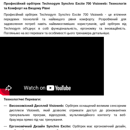
Замовити швидко
Увійти
для відображення накопичувальної знижки
%
До обраного
Порівн
Опис
Професійний орбітрек Technogym Synchro Excite 700 Visiowe
та Комфорт на Вищому Рівні
Професійний орбітрек Technogym Synchro Excite 700 Visioweb
передових технологій та найвищого рівня комфорту. Роз
задоволення потреб навіть найвимогливіших користувачів, це
Technogym об'єднує в собі функціональність, ергономіку та і
Погляньмо на всі переваги та особливості цього тренажера детальн