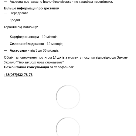
✔
Гарантія 3 місяці
Ціна такого тренажера нижча, але є ризик непередбачених поломок
витрат.
Дізнайтесь як ми реставруємо тренажери?
Характеристики
Виробник
Technogym
Тип спортивного
Професійне
обладнання
Дисплей
Cенсорний з доступом до інтернету
Система
електромагнітна
навантаження
Привід маховик
задній
Максимальна
55 см
довжина кроку
Максимальна вага