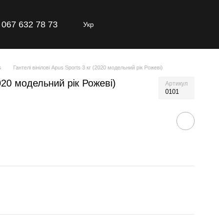
067 632 78 73
Укр
s
Гантелі вінілові Apus Sports 3 кг (2020 модельний рік Рожеві)
2020 модельний рік Рожеві)
Артикул
0101