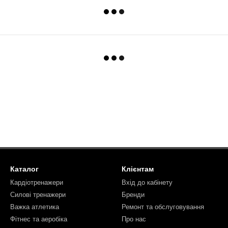
Каталог
Клієнтам
Кардіотренажери
Вхід до кабінету
Силові тренажери
Бренди
Важка атлетика
Ремонт та обслуговування
Фітнес та аеробіка
Про нас