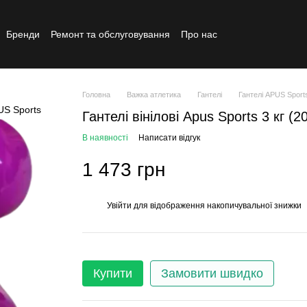
Бренди
Ремонт та обслуговування
Про нас
Реставрований товар
Головна
Важка атлетика
Гантелі
Гантелі APUS Sport
Гантелі вінілові Apus Sports 3 кг (
В наявності
Написати відгук
1 473 грн
Увійти
для відображення накопичувальної знижки
%
Купити
Замовити швидко