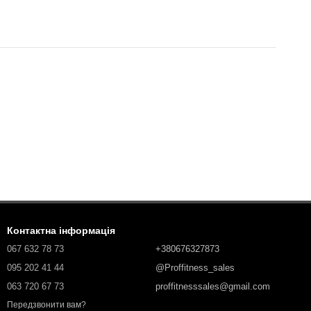
Контактна інформація
067 632 78 73
+380676327873
095 202 41 44
@Proffitness_sales
063 720 67 73
proffitnesssales@gmail.com
Передзвонити вам?