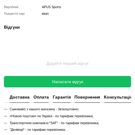
Легке очищення:
Поверхня гирі легко миється і очищується ві
що забезпечує комфортне використання і довгий термін служби
Переваги використання вінілової гирі 8 кг від Apus Sports:
Міцне зміцнення м'язів:
Тренування з гирею допоможе ефект
м'язи рук, спини, ніг і ягодиць.
Підвищення витривалості:
Регулярні тренування з гир
покращити вашу витривалість і силові показники.
Функціональні вправи:
Ви зможете виконувати різноманітні
вправи для розвитку координації та стабільності.
Не відкладайте догляд за своїм здоров'ям на потім. Придб
гирю 8 кг від Apus Sports прямо зараз і почніть досягати нов
у вашому фітнесі!
Характеристики
Виробник
APUS Sports
Покриття гирі
вініл