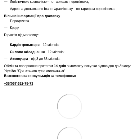
Відгуки
Додайте перший відгук
Написати відгук
Доставка
Оплата
Гарантія
Повернення
К
Самовивіз з нашого магазину - безкоштовно;
«Новою поштою» по Україні - по тарифам перевізника;
Транспортною компанією "SAT" - по тарифам перевізника;
"Делівері" - по тарифам перевізника;