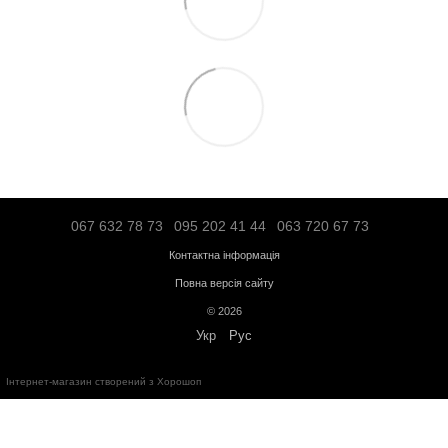
Логістичною компанією - по тарифам перевізника;
Адресна доставка по Івано-Франківську - по тарифам перевізни
Більше інформації про доставку
Передплата
Кредит
Гарантія від магазину:
Кардіотренажери
- 12 місяців;
Силове обладнання
- 12 місяців;
Аксесуари
- від 3 до 36 місяців.
Обмін та повернення протягом
14 днів
з моменту покупки відповід
України
"
Про захист прав споживачів
"
Безкоштовна консультація за телефоном:
+38(067)632-78-73