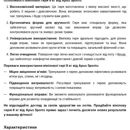
До обраного
Порівн
Опис
Гиря вінілова 8 кг від Apus Sports: надійний 
тренуваннях
Шукаєте ефективний інструмент для вправ з силовими на
Представляємо вам вінілову гирю від Apus Sports вагою 8 кг - ідеа
розвитку м'язової сили та витривалості.
Особливості вінілової гири 8 кг від Apus Sports:
Високоякісний матеріал:
Ця гиря виготовлена з вінілу висо
робить її міцною і довговічною. Вона витримає інтенсивні на
час тренувань і буде служити вам довго.
Ергономічна форма для зручності:
Гиря має спеціальн
забезпечує зручний захват під час виконання вправ.
контролювати рухи та знижує ризик травм.
Універсальне використання:
Вінілова гиря ідеально підход
видів вправ, таких як присідання, розгинання, підтягування
допоможе розвивати різні групи м'язів та покращить загальний 