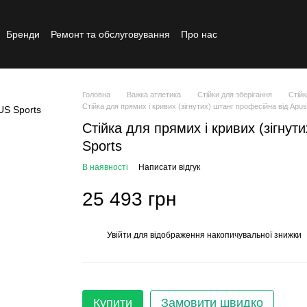
Бренди
Ремонт та обслуговування
Про нас
Реставрований товар
Головна
Важка атлетика
Стійки для зберігання
Стійк
Стійка для прямих і кривих (зігнутих) штанг професійна від Apus
Стійка для прямих і кривих (зігнут
Sports
В наявності
Написати відгук
25 493 грн
Увійти
для відображення накопичувальної знижки
%
Купити
Замовити швидко