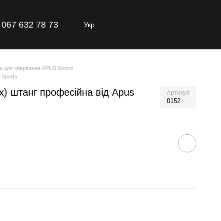
067 632 78 73
Укр
и для зберігання APUS Sports
 Sports
их) штанг професійна від Apus
Артикул
0152