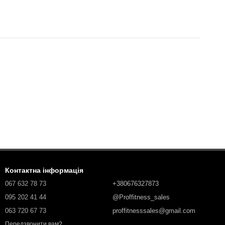
Контактна інформація
067 632 78 73
+380676327873
095 202 41 44
@Proffitness_sales
063 720 67 73
proffitnesssales@gmail.com
Передзвонити вам?