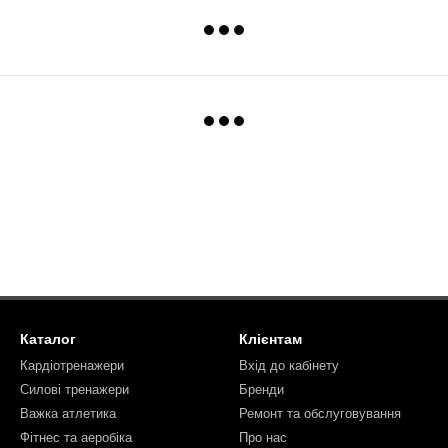
Каталог
Клієнтам
Кардіотренажери
Вхід до кабінету
Силові тренажери
Бренди
Важка атлетика
Ремонт та обслуговування
Фітнес та аеробіка
Про нас