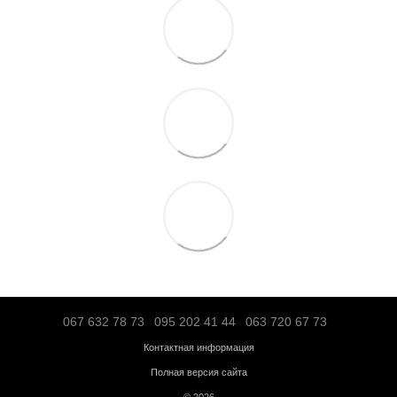
Самовывоз из нашего магазина – бесплатно;
«Новой почтой» по Украине – по тарифам перевозчика;
Транспортной компанией "SAT" – по тарифам перевозчика;
"Деливери" – по тарифам перевозчика;
Логистической компанией – по тарифам перевозчика;
Адресная доставка по Ивано-Франковску - по тарифам перевоз
Больше информации о доставке
Предоплата
Кредит
Гарантия от магазина:
Кардиотренажеры
– 12 месяцев;
Силовое оборудование
– 12 месяцев;
Аксессуары
– от 3 до 36 месяцев.
Обмен и возврат в течение
14 дней
с момента покупки в соответс