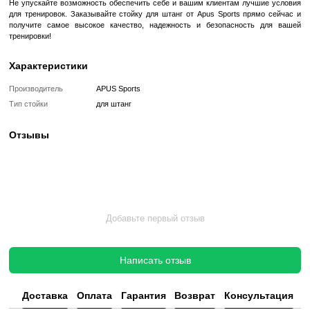
гарантируют безопасность во время тренировок. Ее конс
обеспечивает удобный доступ к штанге во время изменения вес
что делает тренировки эффективными и безопасными.
Профессиональный дизайн
Дизайн стойки для штанг от Apus Sports разработан с учетом пот
разного уровня подготовки. Она имеет стильный вид и подход
интерьера тренажерной залы, будь то дом или спортивный клуб.
Эффективность тренировок
Благодаря стойке для штанг от Apus Sports вы сможете эффект
разные группы мышц, выполняя разнообразные упражнения с и
штанги. Это позволит достичь желаемых результатов в тренировк
от вашего опыта в фитнесе.
Заказывайте профессиональную стойку для шта
Sports прямо сейчас!
Не упускайте возможность обеспечить себе и вашим клиентам 
для тренировок. Заказывайте стойку для штанг от Apus Sports 
получите самое высокое качество, надежность и безопасно
тренировки!