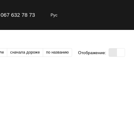
067 632 78 73
Рус
ле
сначала дороже
по названию
Отображение: