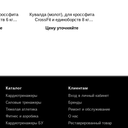
кроссфита
Кувалда (молот), для кроссфита
тв 6 кг
CrossFit и единоборств 8 кг
 Sports
Training Hammer APUS Sports
е
Цену уточняйте
 Sports
Каталог
Клиентам
Кардиотренажеры
Вход в личный кабинет
Силовые тренажеры
Бренды
Тяжелая атлетика
Ремонт и обслуживание
Фитнес и аэробика
О нас
Кардиотренажеры БУ
Реставрированный товар