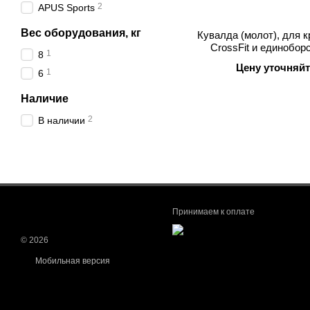
2
APUS Sports
Вес оборудования, кг
Кувалда (молот), для 
CrossFit и единоборс
1
8
Training Hammer APUS
Цену уточняйт
Training Hammer APUS
1
6
Наличие
2
В наличии
Принимаем к оплате
© 2026
Мобильная версия