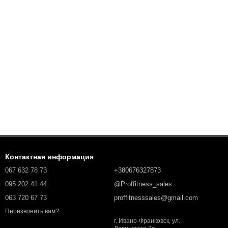
Контактная информация
067 632 78 73
+380676327873
095 202 41 44
@Proffitness_sales
063 720 67 73
proffitnesssales@gmail.com
Перезвонить вам?
г. Ивано-Франковск, ул.