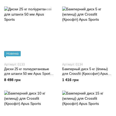
Новинка
Артикул: 0133
Артикул: 0134
Диски 25 кг полиуретановые
Бамперный диск 5 кг (блины)
для штанги 50 мм Apus Sports
для Crossfit (Кроссфит) Apus
Mercury Olympic
Sports
8 498 грн
1 416 грн