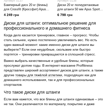
Артикул: 0137
Артикул: 0138
Бамперный диск 20 кг (блины)
Диски 20 кг полиуретановые
для Crossfit (Кроссфит) Apus
для штанги 50 мм Apus Sports
Sports
Mercury Olympic
4 249 грн
6 798 грн
Диски для штанги: оптимальное решение для
профессионального и домашнего фитнеса
Когда дело касается тренировок, главное – прогресс. Чтобы
стать сильнее, нужно постепенно увеличивать вес. Но есть
один важный момент: какие именно диски для штанги вы
выберете? Если они неудобные, скользкие или быстро
портятся – тренировки превращаются в сплошной стресс.
Важно выбрать качественные и удобные блины, которые
прослужат долгие годы. В интернет-магазине Proffitness
представлен широкий ассортимент дисков для штанги, а также
другие
товары для тяжёлой атлетики
, подходящих как для
домашнего использования, так и для профессиональных
спортзалов.
Что такое диски для штанги
Если вам кажется, что все блины для штанги одинаковые – это
не так. Они различаются по материалу, покрытию и даже