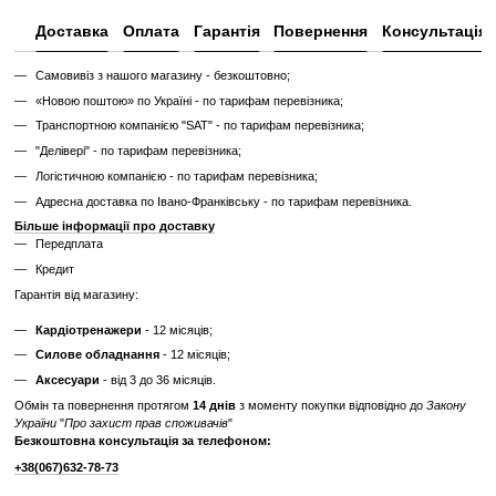
Вага грифа
20 кг
Довжина грифа
220 см
Форма грифа
прямий
Максимальне
навантаження на
650 кг
гриф
Відгуки
Додайте перший відгук
Написати відгук