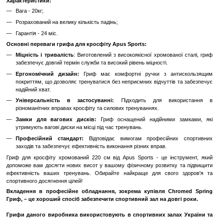
До обраного
Порівн
Опис
Хромований гриф для кросфіту довжиною 220 см від Apus Sports -
професійний інструмент для ваших тренувань. Цей гриф відзнач
міцністю і зручністю в експлуатації, що робить його ідеальн
спортивних заходів та тренувань кросфіту.
Характеристики:
Вага - 20кг;
Розрахований на велику кількість падінь;
Гарантія - 24 міс.
Основні переваги грифа для кросфіту Apus Sports:
Міцність і тривалість
: Виготовлений з високоякісної хромова
забезпечує довгий термін служби та високий рівень міцності.
Ергономічний дизайн:
Гриф має комфортні ручки з ан
покриттям, що дозволяє тренуватися без неприємних відчуттів