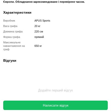
надійний хват.
Універсальність в застосуванні:
Підходить для вик
різноманітних вправах кросфіту та силових тренуваннях.
Замки для вагових дисків:
Гриф оснащений надійними
утримують вагові диски на місці під час тренувань.
Професійний стандарт:
Відповідає вимогам професійн
заходів та забезпечує ефективність виконання різних вправ.
Гриф для кросфіту хромований 220 см від Apus Sports - це ін
допоможе вам досягти нових висот у вашому фізичному розвитк
ефективність ваших тренувань. Обирайте найкраще для свог
спортивного досягнення цілей!
Вкладення в професійне обладнання, зокрема купівля Ch
Гриф, – це хороший спосіб забезпечити спортивний зал на дов
Грифи даного виробника використовують в спортивних зал
Європи. Обладнання зарекомендоване і перевірене часом.
Характеристики
Виробник
APUS Sports