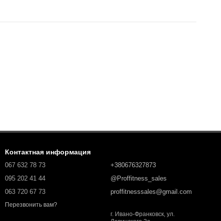
Контактная информация
067 632 78 73
+380676327873
095 202 41 44
@Proffitness_sales
063 720 67 73
proffitnesssales@gmail.com
Перезвонить вам?
г. Ивано-Франковск, ул.