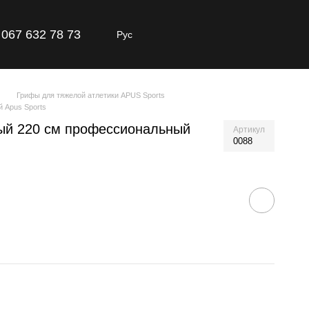
067 632 78 73
Рус
Грифы для тяжелой атлетики APUS Sports
 Apus Sports
ый 220 см профессиональный
Артикул
0088