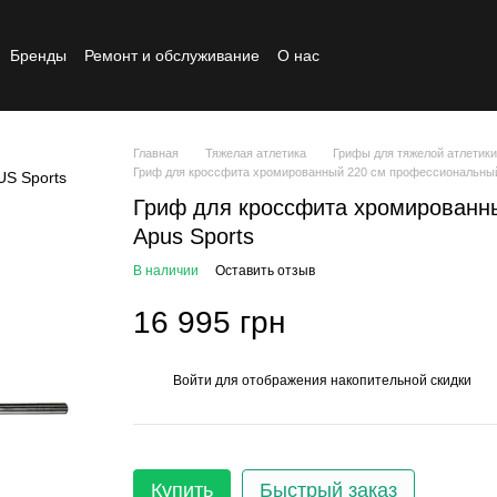
Бренды
Ремонт и обслуживание
О нас
Реставрированный товар
Главная
Тяжелая атлетика
Грифы для тяжелой атлетики
Гриф для кроссфита хромированный 220 см профессиональный
Гриф для кроссфита хромированн
Apus Sports
В наличии
Оставить отзыв
16 995 грн
Войти
для отображения накопительной скидки
%
Купить
Быстрый заказ