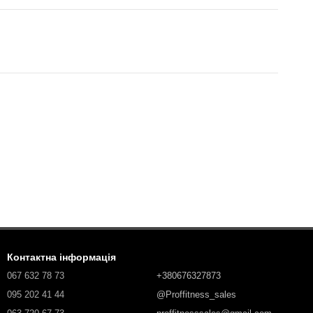
Контактна інформація
067 632 78 73
+380676327873
095 202 41 44
@Proffitness_sales