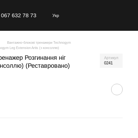
067 632 78 73
Укр
Вантажно-блокові тренажери Technogym
gym Leg Extension Artis (з консоллю)
енажер Розгинання ніг
Артикул
0241
консоллю) (Реставровано)