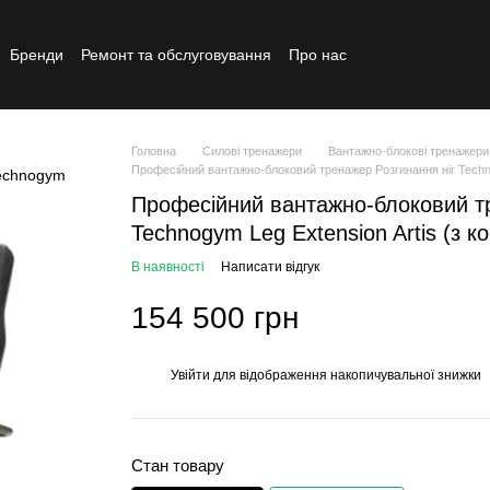
Бренди
Ремонт та обслуговування
Про нас
Реставрований товар
Головна
Силові тренажери
Вантажно-блокові тренажери
Професійний вантажно-блоковий тренажер Розгинання ніг Techno
Професійний вантажно-блоковий тр
Technogym Leg Extension Artis (з 
В наявності
Написати відгук
154 500 грн
Увійти
для відображення накопичувальної знижки
%
Стан товару