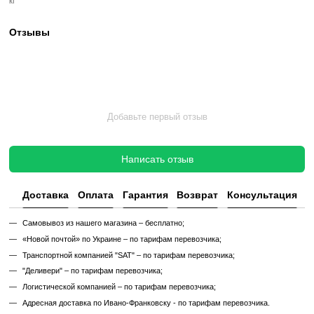
✔ Тестирование под погрузкой в ​​течение 2–3 часов
✔ Гарантия 12 месяцев
Такой тренажер выглядит и работает как новый, но стоит в несколь
дешевле, сохраняя полную функциональность и ресурс эксплуата
Без реставрации (
бывший в употреблении
)
Без реставрации это тренажер или товар, который продается в том
котором его сняли с зала или склада. Без сервисного обновления,
функциональный.
✔ Проверен и исправен на момент реализации
✔ Без замены изношенных деталей
✔ Без полной диагностики
✔ Возможны царапины, потертости, следы эксплуатации
✔ Неизвестный остаточный ресурс
✔ Гарантия 3 месяца
Цена такого тренажера ниже, но есть риск непредвиденных поломо
дополнительных затрат.