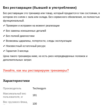
Первая консоль на платформе Android для силовых 
Интерфейс UNITY™ MINI работает как персональный помощ
выполняйте упражнения, получайте подсказки виртуально
сохраняйте данные о тренировках.
Тренажер Разгибания Ног Technogym Leg Extension Artis с К
надежный помощник в развитии квадрицепсов и улучшени
формы с максимальным комфортом и эффективностью.
Что означает Реставрированный товар?
Реставрированный
Реставрированный — это б/у, но полностью восстановленный
профессиональными техниками тренажер или товар, который про
цикл подготовки перед продажей:
✔ Полная диагностика электроники и механики
✔ Замена всех изношенных деталей на новые
✔ Очистка, полировка и обновление корпуса
✔ Реставрация или замена подшипников, ремней, амортизаторов