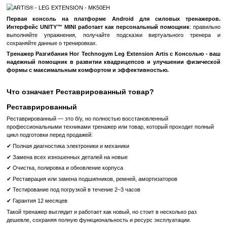
ARTIS Leg Extension эффективно и безопасно тренирует 
мышцу бедра без участия нижней части спины в поло
Тренировка квадрицепса на Leg Extension выведена на новы
ARTIS® дополняет стиль высококлассного тренировоч
побуждает посетителей двигаться естественно благ
спокойным гладким формам, а цифровой контент моти
тренировкам.
Анатомическая конструкция
Благодаря анатомической форме опорной подушки
уменьшается давление на колено.
Положение тела во вре
упражнения легко регулируется, не вставая.
Из положения
настроить начальный угол с помощью кнопки активации рыч
Система Bodyprint
Все
мягкие элементы изготовлены из специального спенен
высокой плотности, который принимает форму человеч
обеспечивая таким образом максимальный комфорт и сохранен
при выполнении физических упражнений.