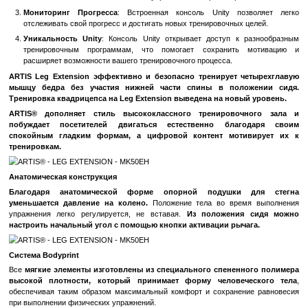
обеспечивают правильное положение тела во время тренирово
Регулируемость
: Возможность регулирования угла нак
подставок для ног позволяет выбрать оптимальное п
эффективной нагрузки квадрицепсов.
Комфортный Контроль
: Встроенная консоль Unit
контролировать тренировки, отслеживать прогресс и к
нагрузку.
Надежность и Безопасность
: Механизм безопасности 
выполнять упражнения с максимальным комфортом и безопас
Преимущества:
Эффективность Упражнений
: Регулярные тренировки на 
помогают улучшить силу и развить квадрицепсы.
Комфорт и Безопасность
: Удобное сиденье и поддержив
обеспечивают комфортные условия для тренировок
безопасности позволяет выполнять упражнения без риска трав
Мониторинг Прогресса
: Встроенная консоль Unity по
отслеживать свой прогресс и достигать новых тренировочных 
Уникальность Unity
: Консоль Unity открывает доступ к 
тренировочным программам, что помогает сохранить
расширяет возможности вашего тренировочного процесса.