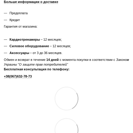
Узнайте, как мы реставрируем тренажеры?
Характеристики
Производитель
Technogym
Максимальный вес
181
пользователя, кг
Вес грузового блока,
100
кг
Отзывы
Добавьте первый отзыв