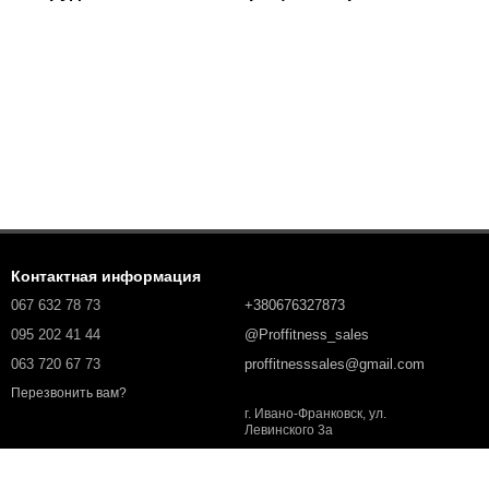
Контактная информация
067 632 78 73
+380676327873
095 202 41 44
@Proffitness_sales
063 720 67 73
proffitnesssales@gmail.com
Перезвонить вам?
г. Ивано-Франковск, ул.
Левинского 3а
Карта проезда